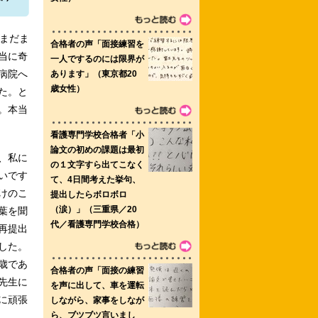
まだま
当に奇
病院へ
た。と
。本当
、私に
いです
けのこ
葉を聞
再提出
した。
歳であ
先生に
に頑張