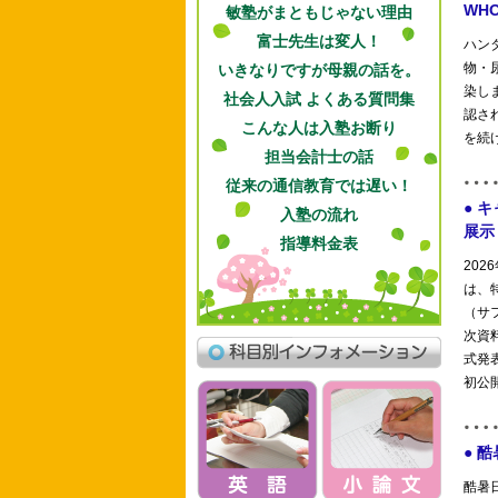
敏塾がまともじゃない理由
富士先生は変人！
いきなりですが母親の話を。
社会人入試 よくある質問集
こんな人は入塾お断り
担当会計士の話
従来の通信教育では遅い！
入塾の流れ
指導料金表