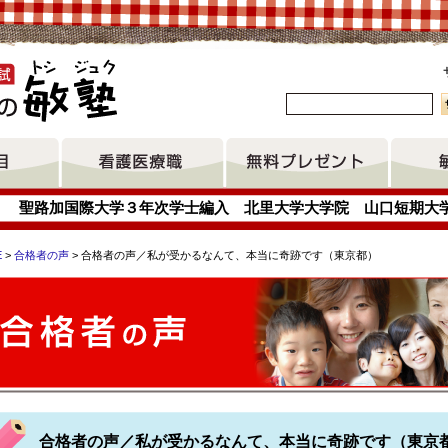
。
聖路加国際大学３年次学士編入 北里大学大学院 山口短期大
E
>
合格者の声
> 合格者の声／私が受かるなんて、本当に奇跡です（東京都）
門学校 摂食嚥下看護認定看護師 東海大学キャリア支援センター
蔵小杉病院 聖路加国際大学３年次学士編入 厚木看護専門学校
合格者の声／私が受かるなんて、本当に奇跡です（東京