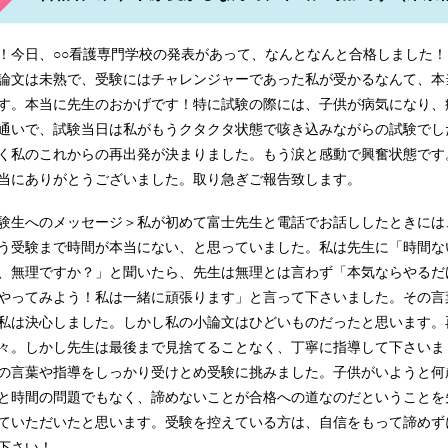
橋医療専門学校 草加八潮医師会准看護学校
！今日、○○看護専門学校の発表があって、なんとなんと合格しました！
論文は未熟で、受験にはチャレンジャーであった私が受かるなんて、本
す。本当に先生のおかげです！特に試験の際には、子供が病気になり、
通いで、試験当日は私がもうクタクタ状態で咳き込みながらの試験でし
 厚木看護専門学校 八王子市立看護専門学校
く私のこれからの再出発が決まりました。もう涙と感動で興奮状態です
当にありがとうございました。取り急ぎご報告致します。
験生へのメッセージ＞私が初めて富士先生と電話でお話ししたときには
う受験まで時間が本当にない、と思っていました。私は先生に「時間な
、無理ですか？」と聞いたら、先生は無理とは言わず「本気ならやるだ
やってみよう！私は一緒に頑張ります」と言って下さいました。その言
私は決心しました。しかし私の小論文はひどいものだったと思います。
々。しかし先生は最後まで見捨てることなく、丁寧に指導して下さいま
の言葉や指導をしっかり受けとめ受験に挑みました。子供がいようと何
と時間の問題でもなく、諦めないことが合格への道なのだということを
ていただいたと思います。受験を控えている方は、自信をもって諦めず
下さい！