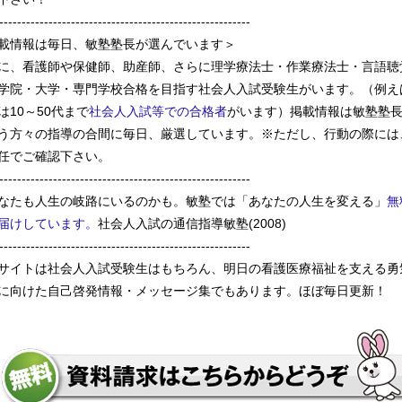
--------------------------------------------------------
載情報は毎日、敏塾塾長が選んでいます＞
に、看護師や保健師、助産師、さらに理学療法士・作業療法士・言語聴
学院・大学・専門学校合格を目指す社会人入試受験生がいます。（例え
は10～50代まで
社会人入試等での合格者
がいます）掲載情報は敏塾塾
う方々の指導の合間に毎日、厳選しています。※ただし、行動の際には
任でご確認下さい。
--------------------------------------------------------
なたも人生の岐路にいるのかも。敏塾では「あなたの人生を変える」
無
届けしています。
社会人入試の通信指導敏塾(2008)
--------------------------------------------------------
サイトは社会人入試受験生はもちろん、明日の看護医療福祉を支える勇
に向けた自己啓発情報・メッセージ集でもあります。ほぼ毎日更新！