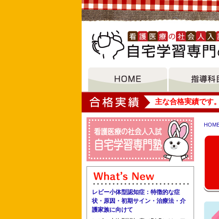
大垣女子短期大学
主な合格実績です
HOM
福井市医師会看護専門学校 武生看護専
レビー小体型認知症：特徴的な症
国立病院機構埼玉病院 日本医科大学武
状・原因・初期サイン・治療法・介
護家族に向けて