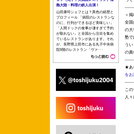
熱大陸・料理の鉄人出演！
------
山田康司シェフとは？異色の経歴と
＜掲
プロフィール 「病院のレストランな
全国
のに、行列ができるほど美味しい」
「人間ドックの食事が凄すぎて予約
の大
が取れない」と全国から注目を集め
塾で
ているレストランがあります。それ
が、長野県上田市にある丸子中央病
うい
院9階のレストラン「ヴァ･･･
の責
------
★あ
をお
------
この
人々