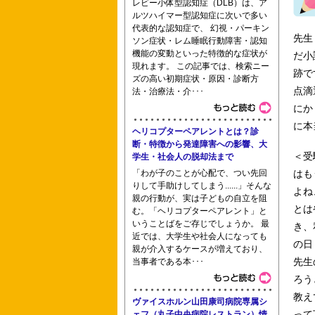
レビー小体型認知症（DLB）は、ア
ルツハイマー型認知症に次いで多い
代表的な認知症で、 幻視・パーキン
首都大学東京助産専攻科 千葉大学 大
先生
ソン症状・レム睡眠行動障害・認知
機能の変動といった特徴的な症状が
だ小
現れます。 この記事では、検索ニー
跡で
ズの高い初期症状・原因・診断方
点滴
法・治療法・介･･･
江戸川看護学校 よこはま看護専門学校
にか
に本
ヘリコプターペアレントとは？診
断・特徴から発達障害への影響、大
＜受
学生・社会人の脱却法まで
「わが子のことが心配で、つい先回
はも
りして手助けしてしまう......」そんな
よね
親の行動が、実は子どもの自立を阻
とは
む。「ヘリコプターペアレント」と
いうことばをご存じでしょうか。 最
き、
近では、大学生や社会人になっても
の日
親が介入するケースが増えており、
先生
当事者である本･･･
ろう
教え
ヴァイスホルン山田康司病院専属シ
って
ェフ（丸子中央病院レストラン）情