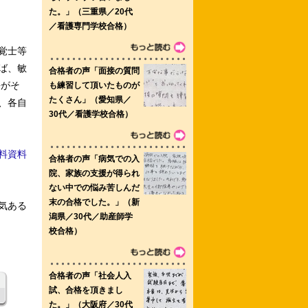
覚士等
ば、敏
長がそ
、各自
料資料
気ある