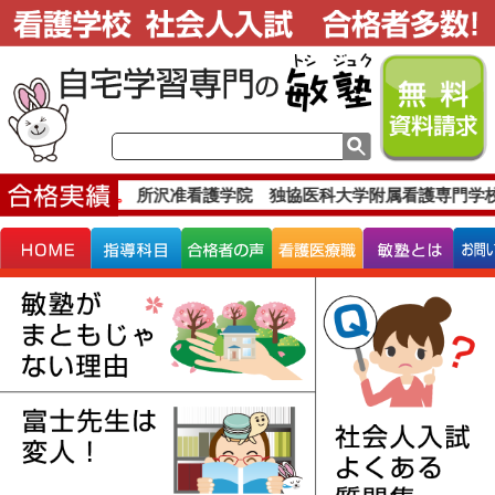
な合格実績です。
所沢准看護学院 独協医科大学附属看護専門学校