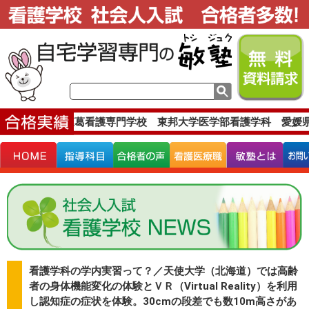
です。
東葛看護専門学校 東邦大学医学部看護学科 愛媛県立医療
看護学科の学内実習って？／天使大学（北海道）では高齢
者の身体機能変化の体験とＶＲ（Virtual Reality）を利用
し認知症の症状を体験。30cmの段差でも数10m高さがあ