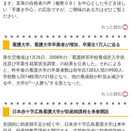
ます。直筆の合格者の声（敏塾ＯＢ）を中心とした今どき珍し
い「手書き中心」の広告ですが、ご興味のある方はぜひご覧く
ださい。
看護大学、看護大学卒業者が増加、卒業生1万人に迫る
厚生労働省は1月26日、2008年の「看護師等学校養成所入学状
況及び卒業生就業状況調査」の結果を公表した。それによる
と、昨年春の看護大学の卒業者数は前年比1285人増の9900人、
学校数も同14校増の121校となり、他の養成校が軒並み減少す
る中、大学が"一人勝ち"する形となった。
日本赤十字広島看護大学が助産師課程を来春開設
全国的に助産師不足が続く中、日本赤十字広島看護大学は来年
四月、助産師教育課程を開設する。文部科学省に助産師学校と