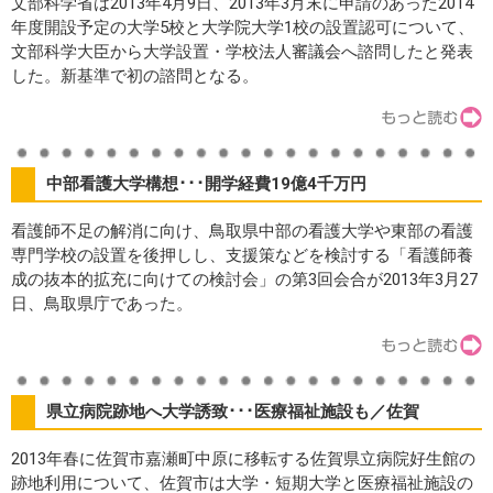
文部科学省は2013年4月9日、2013年3月末に申請のあった2014
年度開設予定の大学5校と大学院大学1校の設置認可について、
文部科学大臣から大学設置・学校法人審議会へ諮問したと発表
した。新基準で初の諮問となる。
中部看護大学構想･･･開学経費19億4千万円
看護師不足の解消に向け、鳥取県中部の看護大学や東部の看護
専門学校の設置を後押しし、支援策などを検討する「看護師養
成の抜本的拡充に向けての検討会」の第3回会合が2013年3月27
日、鳥取県庁であった。
県立病院跡地へ大学誘致･･･医療福祉施設も／佐賀
2013年春に佐賀市嘉瀬町中原に移転する佐賀県立病院好生館の
跡地利用について、佐賀市は大学・短期大学と医療福祉施設の