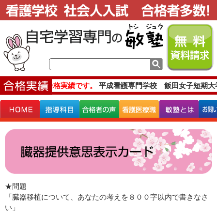
主な合格実績です。
平成看護専門学校 飯田女子短期大
★問題
「臓器移植について、あなたの考えを８００字以内で書きなさ
い」