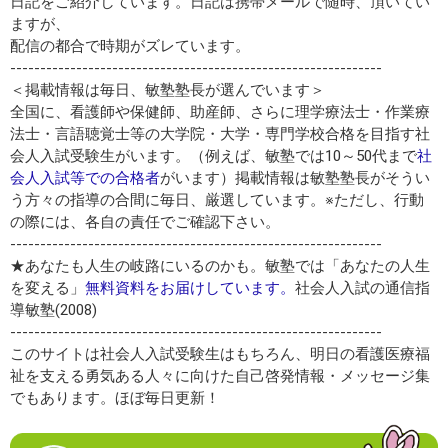
日記をご紹介しています。日記は携帯メールで随時、頂いてい
ますが、
配信の都合で時期がズレています。
--------------------------------------------------------------
＜掲載情報は毎日、敏塾塾長が選んでいます＞
全国に、看護師や保健師、助産師、さらに理学療法士・作業療
法士・言語聴覚士等の大学院・大学・専門学校合格を目指す社
会人入試受験生がいます。（例えば、敏塾では10～50代まで
社
会人入試等での合格者
がいます）掲載情報は敏塾塾長がそうい
う方々の指導の合間に毎日、厳選しています。※ただし、行動
の際には、各自の責任でご確認下さい。
--------------------------------------------------------------
★あなたも人生の岐路にいるのかも。敏塾では「あなたの人生
を変える」
無料資料をお届けしています。
社会人入試の通信指
導敏塾(2008)
--------------------------------------------------------------
このサイトは社会人入試受験生はもちろん、明日の看護医療福
祉を支える勇気ある人々に向けた自己啓発情報・メッセージ集
でもあります。ほぼ毎日更新！