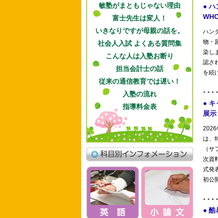
敏塾がまともじゃない理由
富士先生は変人！
いきなりですが母親の話を。
社会人入試 よくある質問集
こんな人は入塾お断り
担当会計士の話
従来の通信教育では遅い！
入塾の流れ
指導料金表