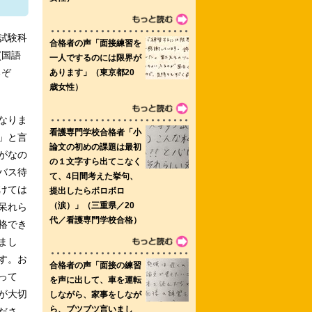
看護専門学校助産学科
試験科
(国語
るぞ
学校 駒澤大学文学部心理学科
なりま
」と言
がなの
バス待
けては
呆れら
助産学専攻修士課程 愛知県立総合看護
格でき
まし
す。お
って
が大切
ださ