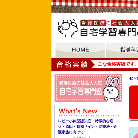
大垣女子短期大学
主な合格実績です
HOM
ベルランド看護助産専門学校 母子保健
日本赤十字豊田看護大学 大阪府医師会
レビー小体型認知症：特徴的な症
状・原因・初期サイン・治療法・介
護家族に向けて