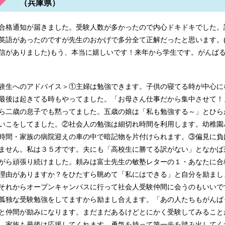
（兵庫県）
専 大島看護専門学校 岡山赤十字看護専門学校 名古屋市立中央
合格通知が届きました。受験人数が多かったので内心ドキドキでした。
英語があったのですが先生のおかげで多分全て正解だったと思います。
信がありました)もう、本当に嬉しいです！来年から学生です。がんば
護学校 東京都立各看護専門学校 国際医療福祉大学塩谷看護専門
験生へのアドバイス＞①主婦は勉強できます。子供の寝てる時が中心に
最後は起きてる時もやってました。「お母さん仕事だから集中させて！
ら二歳の息子でも黙ってました。五歳の娘は「私も勉強する～」とひら
いこをしてました。②社会人の勉強は細切れ時間を利用します。幼稚園
時間・家族の病院迎えの車の中で暗記物を片付けられます。③偏見に負
ません。私は３５才です。夫にも「高校生に勝てる訳がない」となかば
中央看護専門学校 日本赤十字北海道看護大学大学院看護学研究科
がら頑張り続けました。頼みは富士先生の敏塾レターの１・あなたに合
理由がありますか？をひたすら眺めて「私にはできる」と自分を励まし
それからオープンキャンパスに行って社会人受験仲間に会うのもいいで
孤独な受験勉強をしてますから励まし合えます。「あの人たちもがんば
と仲間が励みになります。まだまだあるけどとにかく受験してみること
。家族も最後は応援してくれます。勇気を持って第一歩を踏み出してく