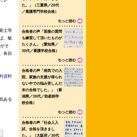
覚士等
ば、敏
長がそ
、各自
料資料
気ある