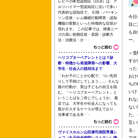
レビー小体型認知症（DLB）は、ア
ルツハイマー型認知症に次いで多い
横浜市病院協会看護専門学校 名古屋医
代表的な認知症で、 幻視・パーキン
今日
ソン症状・レム睡眠行動障害・認知
機能の変動といった特徴的な症状が
目に
現れます。 この記事では、検索ニー
も自
ズの高い初期症状・原因・診断方
ー。
法・治療法・介･･･
公立春日井小牧看護専門学校 佐原准看
＜受
ヘリコプターペアレントとは？診
すが
断・特徴から発達障害への影響、大
った
学生・社会人の脱却法まで
「わが子のことが心配で、つい先回
おけ
りして手助けしてしまう......」そんな
ちの
親の行動が、実は子どもの自立を阻
いけ
む。「ヘリコプターペアレント」と
板橋区医師会立看護高等専修学校 板橋
いうことばをご存じでしょうか。 最
れな
近では、大学生や社会人になっても
ない
親が介入するケースが増えており、
た。
当事者である本･･･
専門学校
互い
る」
ヴァイスホルン山田康司病院専属シ
です
ェフ（丸子中央病院レストラン）情