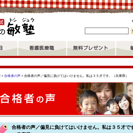
。
E
>
合格者の声
> 合格者の声／偏見に負けてはいけません。私は３５才です。（兵庫県）
研修センター助産師学校 北海道医療大学認定看護師研修センター
看護専門学校 一関准看護高等専修学校 津島市立看護専門学校 
合格者の声／偏見に負けてはいけません。私は３５才で