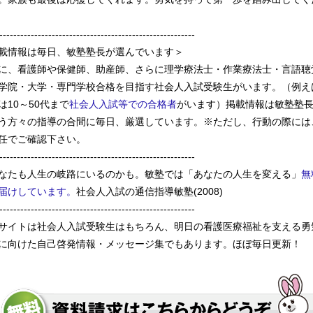
--------------------------------------------------------
載情報は毎日、敏塾塾長が選んでいます＞
に、看護師や保健師、助産師、さらに理学療法士・作業療法士・言語聴
学院・大学・専門学校合格を目指す社会人入試受験生がいます。（例え
は10～50代まで
社会人入試等での合格者
がいます）掲載情報は敏塾塾
う方々の指導の合間に毎日、厳選しています。※ただし、行動の際には
任でご確認下さい。
--------------------------------------------------------
なたも人生の岐路にいるのかも。敏塾では「あなたの人生を変える」
無
届けしています。
社会人入試の通信指導敏塾(2008)
--------------------------------------------------------
サイトは社会人入試受験生はもちろん、明日の看護医療福祉を支える勇
に向けた自己啓発情報・メッセージ集でもあります。ほぼ毎日更新！