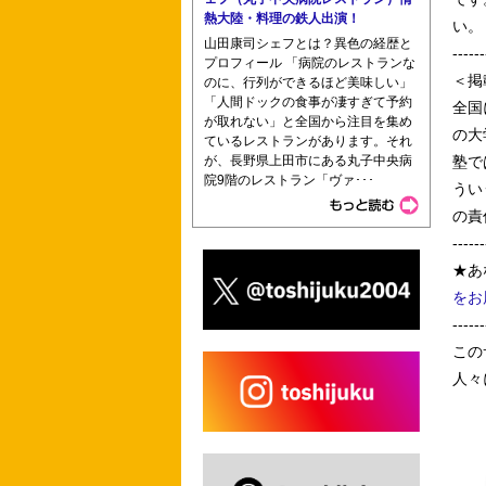
熱大陸・料理の鉄人出演！
い。
山田康司シェフとは？異色の経歴と
------
プロフィール 「病院のレストランな
＜掲
のに、行列ができるほど美味しい」
「人間ドックの食事が凄すぎて予約
全国
が取れない」と全国から注目を集め
の大
ているレストランがあります。それ
が、長野県上田市にある丸子中央病
塾で
院9階のレストラン「ヴァ･･･
うい
の責
------
★あ
をお
------
この
人々