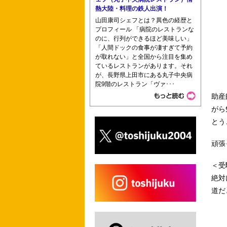
熱大陸・料理の鉄人出演！
山田康司シェフとは？異色の経歴と
プロフィール 「病院のレストランな
のに、行列ができるほど美味しい」
「人間ドックの食事が凄すぎて予約
が取れない」と全国から注目を集め
ているレストランがあります。それ
が、長野県上田市にある丸子中央病
院9階のレストラン「ヴァ･･･
助産
がら
とう
頑張
＜受
絶対
道だ