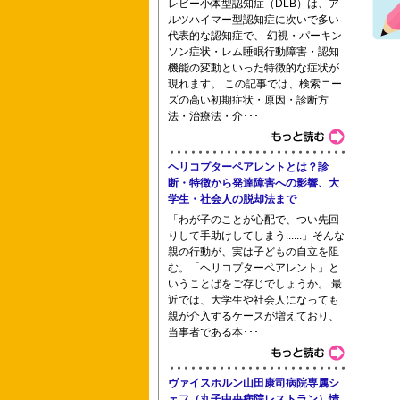
レビー小体型認知症（DLB）は、ア
ルツハイマー型認知症に次いで多い
代表的な認知症で、 幻視・パーキン
首都大学東京助産専攻科 千葉大学 大
ソン症状・レム睡眠行動障害・認知
機能の変動といった特徴的な症状が
現れます。 この記事では、検索ニー
ズの高い初期症状・原因・診断方
法・治療法・介･･･
江戸川看護学校 よこはま看護専門学校
ヘリコプターペアレントとは？診
断・特徴から発達障害への影響、大
学生・社会人の脱却法まで
「わが子のことが心配で、つい先回
りして手助けしてしまう......」そんな
親の行動が、実は子どもの自立を阻
む。「ヘリコプターペアレント」と
いうことばをご存じでしょうか。 最
近では、大学生や社会人になっても
親が介入するケースが増えており、
当事者である本･･･
ヴァイスホルン山田康司病院専属シ
ェフ（丸子中央病院レストラン）情