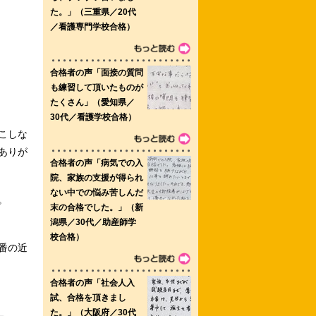
こしな
ありが
。
番の近