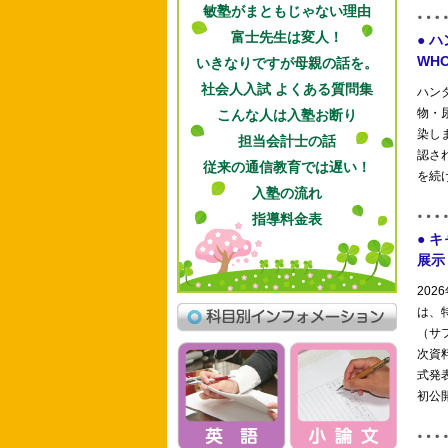
敏塾がまともじゃない理由
富士先生は変人！
いきなりですが母親の話を。
社会人入試 よくある質問集
こんな人は入塾お断り
担当会計士の話
従来の通信教育では遅い！
入塾の流れ
指導料金表