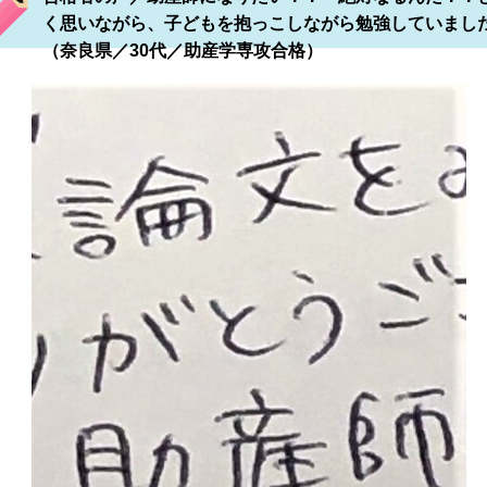
く思いながら、子どもを抱っこしながら勉強していまし
（奈良県／30代／助産学専攻合格）
橋医療専門学校 草加八潮医師会准看護学校
 厚木看護専門学校 八王子市立看護専門学校