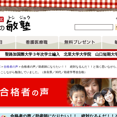
。
聖路加国際大学３年次学士編入 北里大学大学院 山口短期大
E
>
合格者の声
> 合格者の声／助産師になりたい！！ 絶対なるんだ！！と強く思いながら
っこしながら勉強していました。（奈良県／30代／助産学専攻合格）
門学校 摂食嚥下看護認定看護師 東海大学キャリア支援センター
蔵小杉病院 聖路加国際大学３年次学士編入 厚木看護専門学校
合格者の声／助産師になりたい！！ 絶対なるんだ！！