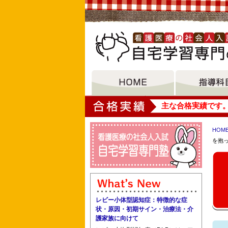
大垣女子短期大学
主な合格実績です
HOM
を抱
福井市医師会看護専門学校 武生看護専
レビー小体型認知症：特徴的な症
国立病院機構埼玉病院 日本医科大学武
状・原因・初期サイン・治療法・介
護家族に向けて