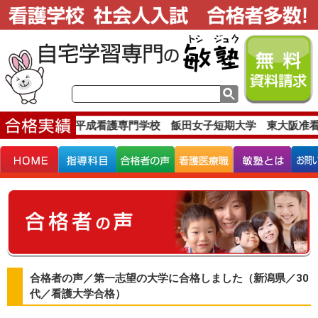
合格実績です。
平成看護専門学校 飯田女子短期大学 東大阪准看
合格者の声／第一志望の大学に合格しました（新潟県／30
代／看護大学合格）