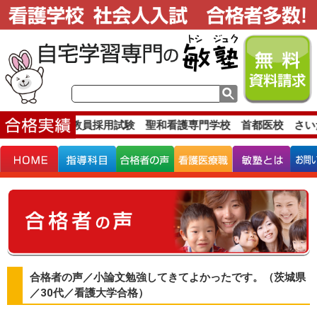
格実績です。
教員採用試験 聖和看護専門学校 首都医校 さい
合格者の声／小論文勉強してきてよかったです。（茨城県
／30代／看護大学合格）