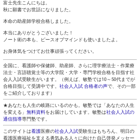
富士先生こんにちは。
秋に願書でお世話になりました。
本命の助産師学校合格しました。
本当にありがとうございました！
ノート術の本も、ピースオブマインドも使いましたよ。
お身体気をつけてお仕事頑張ってください。
全国に、看護師や保健師、助産師、さらに理学療法士・作業療
法士・言語聴覚士等の大学院・大学・専門学校合格を目指す社
会人入試受験生がいます。（例えば、敏塾では10～50代までが
合格目指して受講中です。
社会人入試 合格者の声
で、その一部
をご紹介しております）
★あなたも人生の岐路にいるのかも。敏塾では「あなたの人生
を変える」
無料資料
をお届けしています。敏塾は
社会人入試の
通信指導
専門塾です。
このサイトは
看護
医療の
社会人入試
受験生はもちろん、明日の
看護医療福祉を支える勇気ある人々に向けた自己啓発メッセー