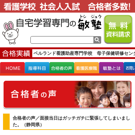
合格実績です。
ベルランド看護助産専門学校 母子保健研修セン
合格者の声／面接当日はガッチガチに緊張してしまいまし
た。（静岡県）