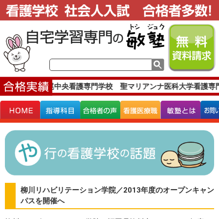
実績です。
上尾中央看護専門学校 聖マリアンナ医科大学看護専門
柳川リハビリテーション学院／2013年度のオープンキャン
パスを開催へ