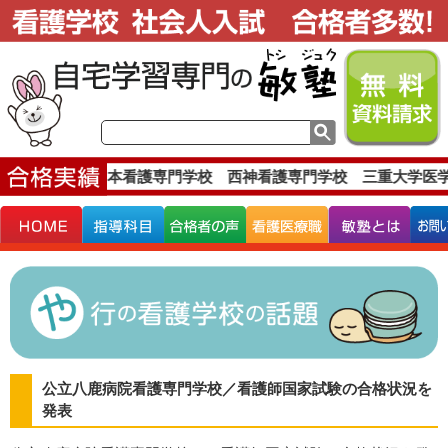
実績です。
西日本看護専門学校 西神看護専門学校 三重大学医学
公立八鹿病院看護専門学校／看護師国家試験の合格状況を
発表