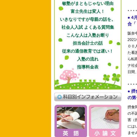
敏塾がまともじゃない理由
富士先生は変人！
いきなりですが母親の話を。
社会人入試 よくある質問集
こんな人は入塾お断り
担当会計士の話
従来の通信教育では遅い！
入塾の流れ
指導料金表