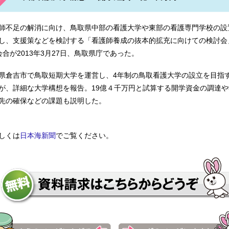
大学 聖隷クリストファー大学 聖路加看護大学 聖路加看護大学
師不足の解消に向け、鳥取県中部の看護大学や東部の看護専門学校の設
し、支援策などを検討する「看護師養成の抜本的拡充に向けての検討会
会合が2013年3月27日、鳥取県庁であった。
術学院 大分大学 仙台医療福祉専門学校 泉南医師会泉佐野看護
県倉吉市で鳥取短期大学を運営し、4年制の鳥取看護大学の設立を目指
が、詳細な大学構想を報告。19億４千万円と試算する開学資金の調達や
先の確保などの課題も説明した。
門学校 高岡市医師会看護専門学校 秩父看護専門学校 社会保険
しくは
日本海新聞
でご覧ください。