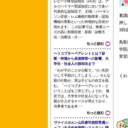
レビー小体型認知症（DLB）は、ア
ルツハイマー型認知症に次いで多い
慶応義塾大学看護医療学部 群馬パース
代表的な認知症で、 幻視・パーキン
看護
ソン症状・レム睡眠行動障害・認知
機能の変動といった特徴的な症状が
押し
現れます。 この記事では、検索ニー
3回
ズの高い初期症状・原因・診断方
法・治療法・介･･･
聖和看護専門学校 専門学校社会医学技
鳥取
学院
ヘリコプターペアレントとは？診
実習
断・特徴から発達障害への影響、大
学生・社会人の脱却法まで
高尾看護専門学校 静岡市立静岡看護専
「わが子のことが心配で、つい先回
りして手助けしてしまう......」そんな
くわ
親の行動が、実は子どもの自立を阻
む。「ヘリコプターペアレント」と
いうことばをご存じでしょうか。 最
近では、大学生や社会人になっても
親が介入するケースが増えており、
当事者である本･･･
ヴァイスホルン山田康司病院専属シ
ェフ（丸子中央病院レストラン）情