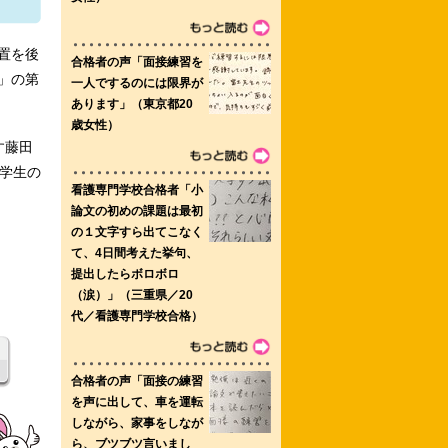
大学院博士前期課程
置を後
」の第
専門学校
す藤田
学生の
中央看護専門学校