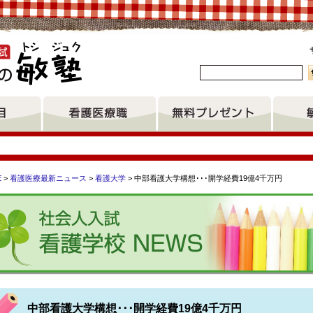
。
E
>
看護医療最新ニュース
>
看護大学
> 中部看護大学構想･･･開学経費19億4千万円
学科 愛媛県立医療技術大学 愛媛大学 石巻赤十字看護専門学校
東京都立板橋看護専門学校 厚生連高岡看護専門学校 大阪医療福
中部看護大学構想･･･開学経費19億4千万円