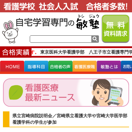
主な合格実績です。
東京医科大学看護学部 八王子市立看護専門学
県立宮崎病院説明会／宮崎県立看護大学や宮崎大学医学部
看護学科の学生が参加