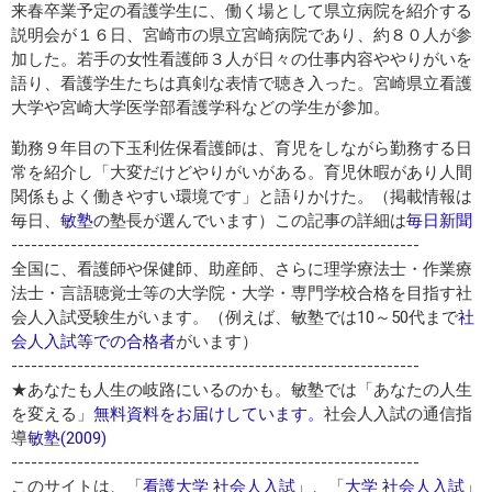
来春卒業予定の看護学生に、働く場として県立病院を紹介する
説明会が１６日、宮崎市の県立宮崎病院であり、約８０人が参
加した。若手の女性看護師３人が日々の仕事内容ややりがいを
語り、看護学生たちは真剣な表情で聴き入った。宮崎県立看護
大学や宮崎大学医学部看護学科などの学生が参加。
勤務９年目の下玉利佐保看護師は、育児をしながら勤務する日
常を紹介し「大変だけどやりがいがある。育児休暇があり人間
関係もよく働きやすい環境です」と語りかけた。（掲載情報は
毎日、
敏塾
の塾長が選んでいます）この記事の詳細は
毎日新聞
--------------------------------------------------------------
全国に、看護師や保健師、助産師、さらに理学療法士・作業療
法士・言語聴覚士等の大学院・大学・専門学校合格を目指す社
会人入試受験生がいます。（例えば、敏塾では10～50代まで
社
会人入試等での合格者
がいます）
--------------------------------------------------------------
★あなたも人生の岐路にいるのかも。敏塾では「あなたの人生
を変える」
無料資料をお届けしています。
社会人入試の通信指
導
敏塾(2009)
--------------------------------------------------------------
このサイトは、「
看護大学 社会人入試
」、「
大学 社会人入試
」