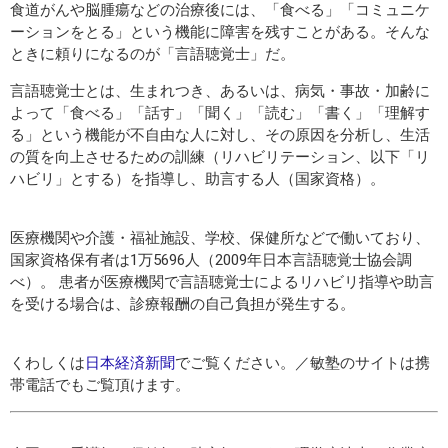
食道がんや脳腫瘍などの治療後には、「食べる」「コミュニケ
ーションをとる」という機能に障害を残すことがある。そんな
ときに頼りになるのが「言語聴覚士」だ。
言語聴覚士とは、生まれつき、あるいは、病気・事故・加齢に
よって「食べる」「話す」「聞く」「読む」「書く」「理解す
る」という機能が不自由な人に対し、その原因を分析し、生活
の質を向上させるための訓練（リハビリテーション、以下「リ
ハビリ」とする）を指導し、助言する人（国家資格）。
医療機関や介護・福祉施設、学校、保健所などで働いており、
国家資格保有者は1万5696人（2009年日本言語聴覚士協会調
べ）。 患者が医療機関で言語聴覚士によるリハビリ指導や助言
を受ける場合は、診療報酬の自己負担が発生する。
くわしくは
日本経済新聞
でご覧ください。／敏塾のサイトは携
帯電話でもご覧頂けます。