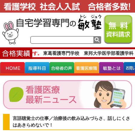
主な合格実績です。
東葛看護専門学校 東邦大学医学部看護学科 
言語聴覚士の仕事／治療後の飲み込みづらさ、話しにくさ
はあきらめないで！