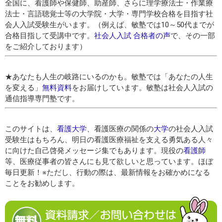
全国に、看護師や保健師、助産師、さらに理学療法士・作業療
法士・言語聴覚士等の大学院・大学・専門学校合格を目指す社
会人入試受験生がいます。（例えば、敏塾では10～50代までが
合格目指して受講中です。
社会人入試 合格者の声
で、その一部
をご紹介しております）
★あなたも人生の岐路にいるのかも。敏塾では「あなたの人生
を変える」
無料資料
をお届けしています。敏塾は社会人入試の
通信指導専門塾です。
このサイトは、
看護大学
、看護医療の関係の
大学
の社会人入試
受験生はもちろん、明日の看護医療福祉を支える勇気ある人々
に向けた自己啓発メッセージ集でもあります。現役の
看護師
等、医療従事者の皆さんにも見て欲しいと思っています。ほぼ
毎日更新！※ただし、行動の際は、最新情報をお確かめになる
ことをお勧めします。