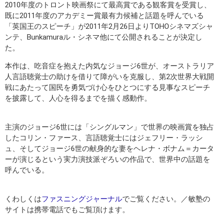
2010年度のトロント映画祭にて最高賞である観客賞を受賞し、
既に2011年度のアカデミー賞最有力候補と話題を呼んでいる
「英国王のスピーチ」が2011年2月26日よりTOHOシネマズシャ
ンテ、Bunkamuraル・シネマ他にて公開されることが決定し
た。
本作は、吃音症を抱えた内気なジョージ6世が、オーストラリア
人言語聴覚士の助けを借りて障がいを克服し、第2次世界大戦開
戦にあたって国民を勇気づけ心をひとつにする見事なスピーチ
を披露して、人心を得るまでを描く感動作。
主演のジョージ6世には「シングルマン」で世界の映画賞を独占
したコリン・ファース、言語聴覚士にはジェフリー・ラッシ
ュ、そしてジョージ6世の献身的な妻をヘレナ・ボナム＝カータ
ーが演じるという実力演技派ぞろいの作品で、世界中の話題を
呼んでいる。
くわしくは
ファスニングジャーナル
でご覧ください。／敏塾の
サイトは携帯電話でもご覧頂けます。