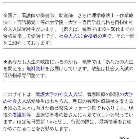
全国に、看護師や保健師、助産師、さらに理学療法士・作業療
法士・言語聴覚士等の大学院・大学・専門学校合格を目指す社
会人入試受験生がいます。（例えば、敏塾では10～50代までが
合格目指して受講中です。
社会人入試 合格者の声
で、その一部
をご紹介しております）
★あなたも人生の岐路にいるのかも。敏塾では「あなたの人生
を変える」
無料資料
をお届けしています。敏塾は社会人入試の
通信指導専門塾です。
このサイトは、
看護大学の社会人入試
、看護医療の関係の
大学
の社会人入試
受験生はもちろん、明日の看護医療福祉を支える
勇気ある人々に向けた自己啓発メッセージ集でもあります。現
役の
看護師
等、医療従事者の皆さんにも見て欲しいと思ってい
ます。ほぼ毎日更新！※ただし、行動の際は、最新情報をお確
かめになることをお勧めします。