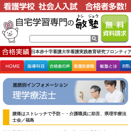
合格実績です。
日本赤十字看護大学看護実践教育研究フロンティア
腰痛はストレッチで予防・・介護職員に助言、県理学療法
士会／福島