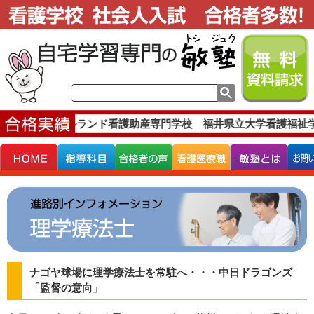
実績です。
ベルランド看護助産専門学校 福井県立大学看護福祉学
ナゴヤ球場に理学療法士を常駐へ・・・中日ドラゴンズ
「監督の意向」