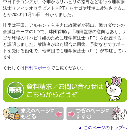
中日ドラゴンズが、今季からリハビリの指導などを行う理学療
法士（フィジオセラピスト＝PT）をナゴヤ球場に常駐させるこ
とが2020年1月15日、分かりました。
昨季は平田、アルモンテら主力に故障者が続出。戦力ダウンの
低減はテーマの1つで、球団首脳は「与田監督の意向もあり、ナ
ゴヤ球場のリハビリ組のために理学療法士（PT）を配置する」
と説明しました。故障者が出た場合に回復、予防などでサポー
トを受ける勧化で、他球団でも理学療法士（PT）が常駐してい
ます。
くわしくは
日刊スポーツ
でご覧ください。
▲ このページのトップへ