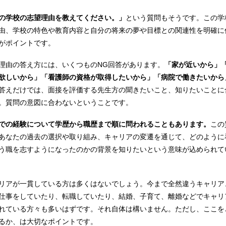
の学校の志望理由を教えてください。」
という質問もそうです。この学
由、学校の特色や教育内容と自分の将来の夢や目標との関連性を明確に
がポイントです。
理由の答え方には、いくつものNG回答があります。
「家が近いから」
欲しいから」「看護師の資格が取得したいから」「病院で働きたいから
答えだけでは、面接を評価する先生方の聞きたいこと、知りたいことに
。質問の意図に合わないということです。
での経験について学歴から職歴まで順に問われることもあります。
この
あなたの過去の選択や取り組み、キャリアの変遷を通じて、どのように
う職を志すようになったのかの背景を知りたいという意味が込められて
リアが一貫している方は多くはないでしょう。今まで全然違うキャリア
仕事をしていたり、転職していたり、結婚、子育て、離婚などでキャリ
れている方々も多いはずです。それ自体は構いません。ただし、ここを
るか、は大切なポイントです。