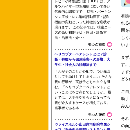
レビー小体型認知症（DLB）は、ア
ルツハイマー型認知症に次いで多い
聖バルナバ助産師学院 東京都立府中看
代表的な認知症で、 幻視・パーキン
看護
ソン症状・レム睡眠行動障害・認知
機能の変動といった特徴的な症状が
れる
現れます。 この記事では、検索ニー
問を
ズの高い初期症状・原因・診断方
しく
法・治療法・介･･･
甲府看護専門学校 学校法人湘央学園浦
いま
ヘリコプターペアレントとは？診
まず
断・特徴から発達障害への影響、大
す。
学生・社会人の脱却法まで
行岡医学技術専門学校看護第1学科 大
「わが子のことが心配で、つい先回
ます
りして手助けしてしまう......」そんな
どを
親の行動が、実は子どもの自立を阻
む。「ヘリコプターペアレント」と
ゲール学院
ご自
いうことばをご存じでしょうか。 最
近では、大学生や社会人になっても
助手
親が介入するケースが増えており、
みん
当事者である本･･･
それ
ヴァイスホルン山田康司病院専属シ
の面
ェフ（丸子中央病院レストラン）情