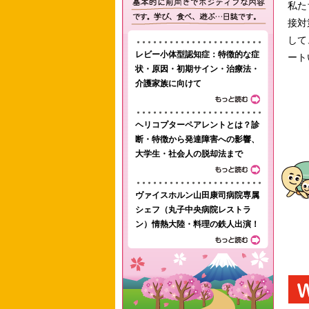
私た
接対
して
レビー小体型認知症：特徴的な症
ート
状・原因・初期サイン・治療法・
介護家族に向けて
ヘリコプターペアレントとは？診
断・特徴から発達障害への影響、
大学生・社会人の脱却法まで
ヴァイスホルン山田康司病院専属
シェフ（丸子中央病院レストラ
ン）情熱大陸・料理の鉄人出演！