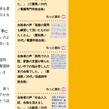
校を選
伝える
「手に
」
のよ
合いま
質問
看護師
いま
、違う
アが分
どう説