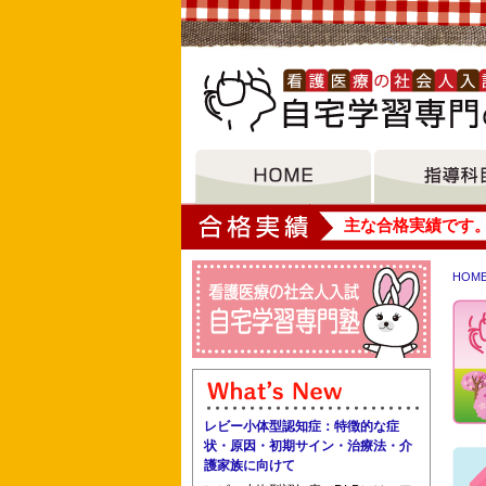
大垣女子短期大学
主な合格実績です
HOM
東京医科大学看護学部 八王子市立看護
神戸市医師会看護専門学校 尾道市医師
レビー小体型認知症：特徴的な症
状・原因・初期サイン・治療法・介
護家族に向けて