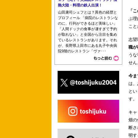
熱大陸・料理の鉄人出演！
「こ
山田康司シェフとは？異色の経歴と
プロフィール 「病院のレストランな
ぶ理
のに、行列ができるほど美味しい」
こと
「人間ドックの食事が凄すぎて予約
が取れない」と全国から注目を集め
志望
ているレストランがあります。それ
が、長野県上田市にある丸子中央病
職が
院9階のレストラン「ヴァ･･･
うな
せん
今ま
は、
とい
す。
キャ
畑の
断さ
明す