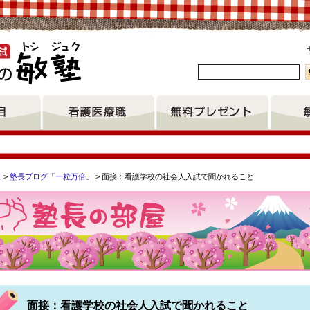
。
E
>
塾長ブログ「一粒万倍」
> 面接：看護学校の社会人入試で聞かれること
専門学校 大阪府病院協会看護専門学校 大阪医療センター附属看
会看護専門学校 熊本駅前リハビリテーション学院看護学科 川崎
面接：看護学校の社会人入試で聞かれること