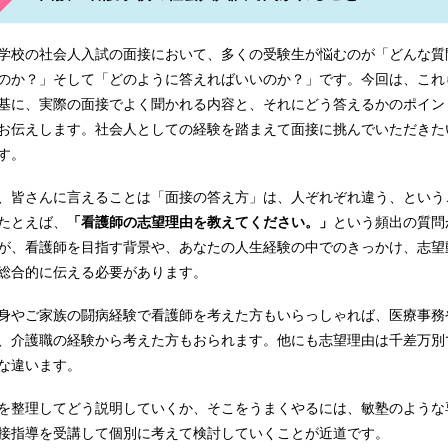
護専門学校 湘南看護専門学校聖灯看護専門学校 川口市立看護専
学校の社会人入試の面接において、多くの受験生が悩むのが「どんな質
のか？」そして「どのように答えればいいのか？」です。今回は、これ
基に、実際の面接でよく聞かれる内容と、それにどう答えるかのポイン
お伝えします。社会人としての経験を踏まえて面接に挑んでいただきた
添看護学校 東京女子医大看護学校 墨田看護専門学校 横浜中央
す。
、皆さんに言えることは「面接の答え方」は、人ぞれぞれ違う、という
たとえば、
「看護師の志望理由を教えてください。」
という頻出の質問
阪行岡医療専門学校鍼灸科 首都大学東京大学院人間健康科学研究
が、看護師を目指す背景や、あなたの人生経験の中でのきっかけ、志望
総合的に伝える必要があります。
身やご家族の闘病経験で看護師を考えた方もいらっしゃれば、医療事務
、介護職の経験から考えた方もおられます。他にも志望理由は千差万別
な違います。
を整理してどう説明していくか、そこをうまくやるには、敏塾のような
接指導を受講して個別に考えて検討していくことが近道です。