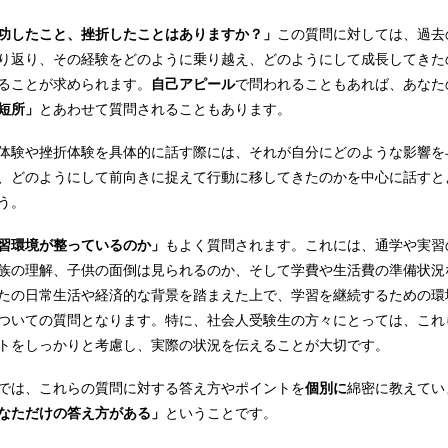
功したこと、挫折したことはありますか？」
この質問に対しては、過去
り返り、その経験をどのように乗り越え、どのようにして成長してきた
ることが求められます。
自己アピール
で問われることもあれば、あなた
短所」
とあわせて質問されることもあります。
体験や挫折体験を具体的に話す際には、それが自分にどのような影響を
、どのようにして前向きに捉えて行動に移してきたのかを中心に話すと
う。
習環境が整っているのか」
もよく質問されます。これには、通学や実習
族の理解、子供の面倒は見られるのか、そして学費や生活費の準備状況
たの日常生活や経済的な背景を踏まえた上で、学習を継続するための環
ついての質問となります。特に、社会人受験生の方々にとっては、これ
トをしっかりと考慮し、実際の状況を伝えることが大切です。
では、これらの質問に対する答え方やポイントを
個別に
綿密に教えてい
なただけの答え方がある」
ということです。