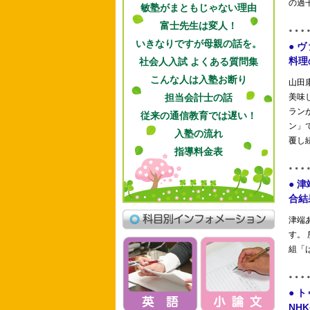
敏塾がまともじゃない理由
富士先生は変人！
いきなりですが母親の話を。
社会人入試 よくある質問集
こんな人は入塾お断り
担当会計士の話
従来の通信教育では遅い！
入塾の流れ
指導料金表