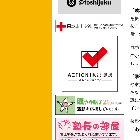
「成
を振
伝え
所・
成功
のか
しょ
「学
や家
あな
識に
イン
敏塾
「あ