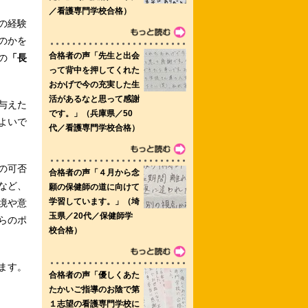
の経験
のかを
の
「長
与えた
よいで
の可否
など、
境や意
らのポ
ます。