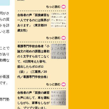
門学校
問がさ
らの質
トを詳
いと思
看護専門学校
ことで
があり
科（博士前期課程） たかさき・ナイチン
動機な
や看護
です。
専門塾