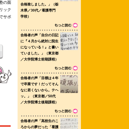
塾の面
リック
でサポ