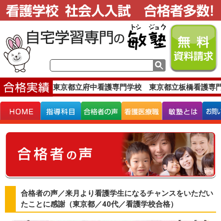
格実績です。
東京都立府中看護専門学校 東京都立板橋看護専門学
合格者の声／来月より看護学生になるチャンスをいただい
たことに感謝（東京都／40代／看護学校合格）