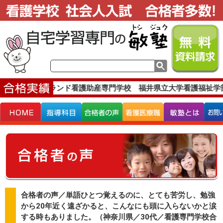
績です。
ベルランド看護助産専門学校 福井県立大学看護福祉学部
合格者の声／単語ひとつ覚えるのに、とても苦労し、勉強
から20年近く遠ざかると、こんなにも頭に入らないかと涙
する時もありました。（神奈川県／30代／看護専門学校合