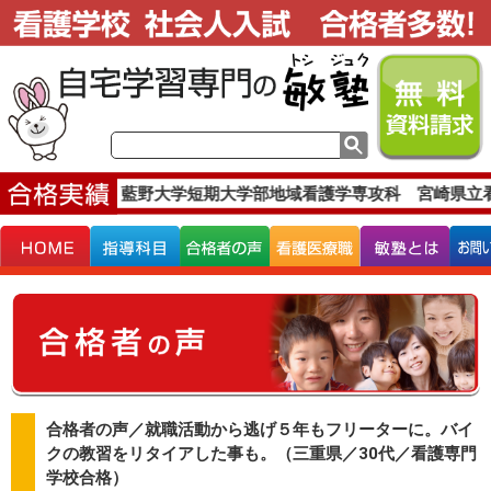
合格実績です。
藍野大学短期大学部地域看護学専攻科 宮崎県立看
合格者の声／就職活動から逃げ５年もフリーターに。バイ
クの教習をリタイアした事も。（三重県／30代／看護専門
学校合格）