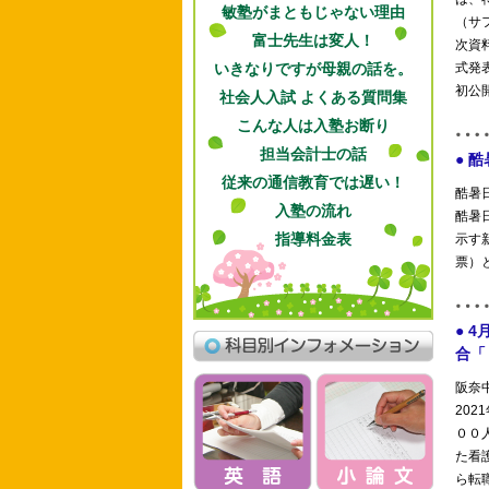
敏塾がまともじゃない理由
富士先生は変人！
いきなりですが母親の話を。
社会人入試 よくある質問集
こんな人は入塾お断り
担当会計士の話
従来の通信教育では遅い！
入塾の流れ
指導料金表