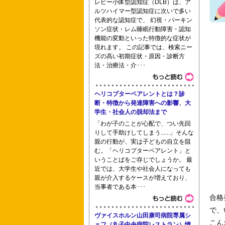
レビー小体型認知症（DLB）は、ア
東京都立板橋看護専門学校 都立青梅看
ルツハイマー型認知症に次いで多い
代表的な認知症で、 幻視・パーキン
ソン症状・レム睡眠行動障害・認知
機能の変動といった特徴的な症状が
現れます。 この記事では、検索ニー
ズの高い初期症状・原因・診断方
済生会湘南平塚病院 平塚市民病院 中
法・治療法・介･･･
ヘリコプターペアレントとは？診
学校法人湘央学園浦添看護学
断・特徴から発達障害への影響、大
学生・社会人の脱却法まで
「わが子のことが心配で、つい先回
りして手助けしてしまう......」そんな
親の行動が、実は子どもの自立を阻
む。「ヘリコプターペアレント」と
いうことばをご存じでしょうか。 最
近では、大学生や社会人になっても
親が介入するケースが増えており、
当事者である本･･･
合格
で、
ヴァイスホルン山田康司病院専属シ
こん
ェフ（丸子中央病院レストラン）情