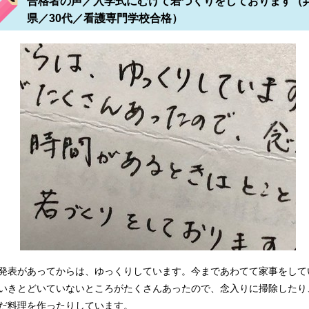
合格者の声／入学式にむけて若づくりをしております（
護専門学校 都立広尾看護専門学校等 日本医科学大学校 東京衛
県／30代／看護専門学校合格）
部リハビリテーション専門学校 早稲田医療技術専門学校保健学科
校 済生会川口看護専門学校 御殿場看護学校 長野看護専門学校
発表があってからは、ゆっくりしています。今まであわてて家事をして
いきとどいていないところがたくさんあったので、念入りに掃除したり
だ料理を作ったりしています。