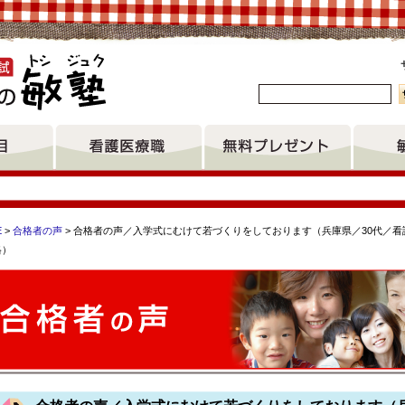
。
E
>
合格者の声
> 合格者の声／入学式にむけて若づくりをしております（兵庫県／30代／看
格）
皮膚・排泄ケア分野 鹿児島中央看護学校 九州女子大学家政学部
看護専門学校 北海道看護専門学校 東京都立府中看護専門学校 