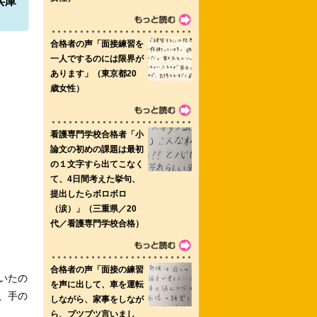
兵庫
生看護専門学校（通信制）
 仁愛大学人間生活学部健康栄養学科
 横浜未来看護専門学校
いたの
、手の