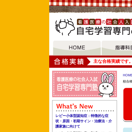
大垣女子短期大学
主な合格実績です
HOM
校合
宮本看護専門学校 認定看護師教育課程
桶川伊奈北本准看護学校 桑名
レビー小体型認知症：特徴的な症
状・原因・初期サイン・治療法・介
護家族に向けて