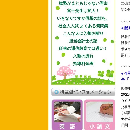
敏塾がまともじゃない理由
富士先生は変人！
いきなりですが母親の話を。
社会人入試 よくある質問集
こんな人は入塾お断り
担当会計士の話
従来の通信教育では遅い！
入塾の流れ
指導料金表