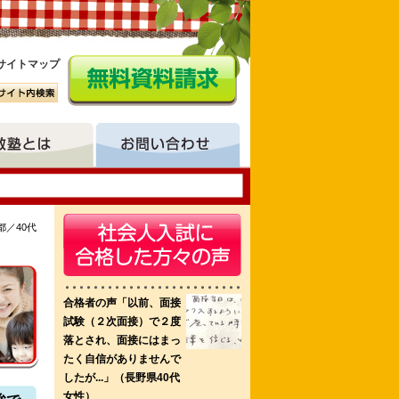
サイトマップ
／40代
専門学校 比企准看護学校
崎健康医療看護専門学校 大村看護高等