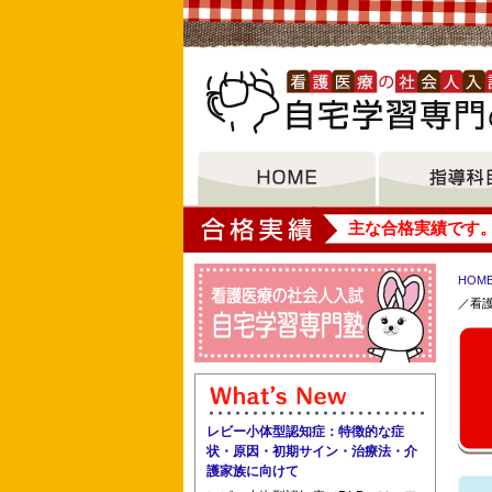
大垣女子短期大学
主な合格実績です
HOM
／看
イムス横浜国際看護専門学校 公立岩瀬
日本医科大学看護専門学校 北九州小倉
レビー小体型認知症：特徴的な症
状・原因・初期サイン・治療法・介
護家族に向けて