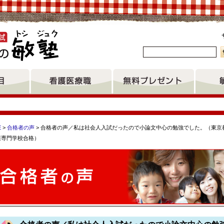
。
E
>
合格者の声
> 合格者の声／私は社会人入試だったので小論文中心の勉強でした。（東京都
護専門学校合格）
病院附属高等看護学院 あびこ助産師専門学校 聖マリアンナ看護
看護専門学校准看護師科 姫路医療センター附属看護専門学校 尼