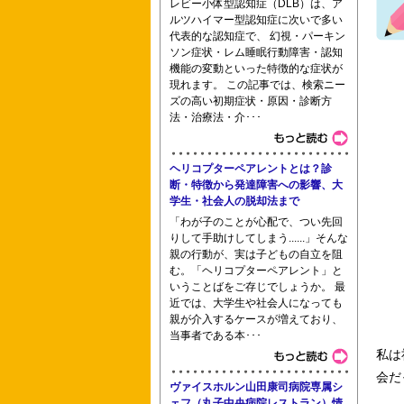
レビー小体型認知症（DLB）は、ア
専修学校
ルツハイマー型認知症に次いで多い
代表的な認知症で、 幻視・パーキン
ソン症状・レム睡眠行動障害・認知
機能の変動といった特徴的な症状が
現れます。 この記事では、検索ニー
ズの高い初期症状・原因・診断方
法・治療法・介･･･
ヘリコプターペアレントとは？診
杏林大学医学部附属看護専門学校 東京
断・特徴から発達障害への影響、大
学生・社会人の脱却法まで
「わが子のことが心配で、つい先回
りして手助けしてしまう......」そんな
助産学校助産学科
親の行動が、実は子どもの自立を阻
む。「ヘリコプターペアレント」と
いうことばをご存じでしょうか。 最
近では、大学生や社会人になっても
親が介入するケースが増えており、
当事者である本･･･
私は
会だ
ヴァイスホルン山田康司病院専属シ
ェフ（丸子中央病院レストラン）情