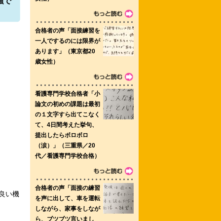
強で
門学校 岡山医療センター附属岡山看護
良い機