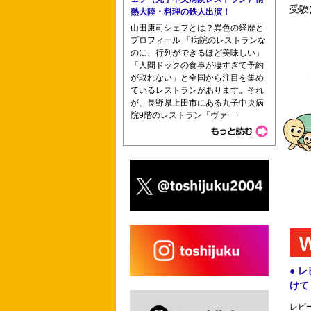
受験
長崎市医師会看護専門学校助産学科 愛
熱大陸・料理の鉄人出演！
山田康司シェフとは？異色の経歴と
プロフィール 「病院のレストランな
のに、行列ができるほど美味しい」
「人間ドックの食事が凄すぎて予約
学校
が取れない」と全国から注目を集め
ているレストランがあります。それ
が、長野県上田市にある丸子中央病
院9階のレストラン「ヴァ･･･
県立広島大学 宮城大学 厚生労働省医
学霞ヶ浦看護専門学校