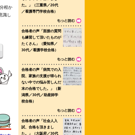
分程か
意識し