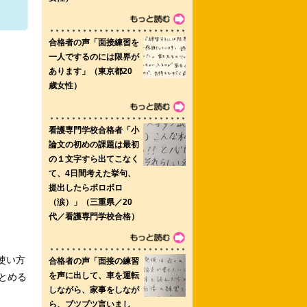
。
澤高等看護学院
校
部 視能訓練士就職指導
護専門学校 東京山手メディカルセンタ
使い方
とめる