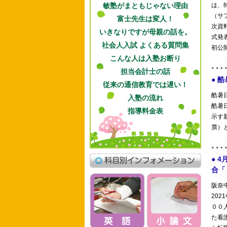
敏塾がまともじゃない理由
富士先生は変人！
いきなりですが母親の話を。
社会人入試 よくある質問集
こんな人は入塾お断り
担当会計士の話
従来の通信教育では遅い！
入塾の流れ
指導料金表