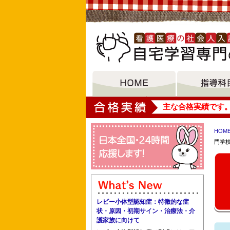
大垣女子短期大学
主な合格実績です
HOM
門学
東京都立府中看護専門学校 東京都立板
助産師学校
レビー小体型認知症：特徴的な症
状・原因・初期サイン・治療法・介
護家族に向けて