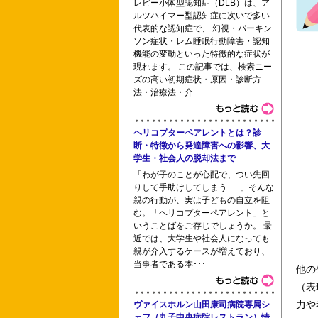
レビー小体型認知症（DLB）は、ア
佐世保市立看護専門学校 長野
ルツハイマー型認知症に次いで多い
代表的な認知症で、 幻視・パーキン
ソン症状・レム睡眠行動障害・認知
機能の変動といった特徴的な症状が
現れます。 この記事では、検索ニー
まつかげ看護専門学校 湘南看護専門学
ズの高い初期症状・原因・診断方
法・治療法・介･･･
ヘリコプターペアレントとは？診
島根県立大学別科助産学専攻 国際福祉
断・特徴から発達障害への影響、大
学生・社会人の脱却法まで
「わが子のことが心配で、つい先回
りして手助けしてしまう......」そんな
親の行動が、実は子どもの自立を阻
板橋中央看護専門学校 日本聴能言語福
む。「ヘリコプターペアレント」と
いうことばをご存じでしょうか。 最
近では、大学生や社会人になっても
親が介入するケースが増えており、
当事者である本･･･
他の
ー附属看護専門学校
（表
力や
ヴァイスホルン山田康司病院専属シ
ェフ（丸子中央病院レストラン）情