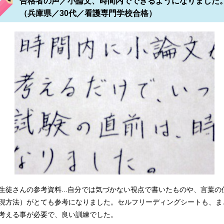
合格者の声／小論文、時間内でできるようになりました
看護専門学校 亀田医療技術専門学校 安房医療福祉専門学校 小
（兵庫県／30代／看護専門学校合格）
校 博慈会高等看護学院 東京女子医科大学看護学校 晴麗看護学
大学塩谷看護専門学校 厚木看護専門学校 聖路加国際大学看護学
祉学院 日本福祉大学中央専門学校 看護師就職試験対策 八戸看
生徒さんの参考資料...自分では気づかない視点で書いたものや、言葉の
現方法）がとても参考になりました。セルフリーディングシートも、ま
考える事が必要で、良い訓練でした。