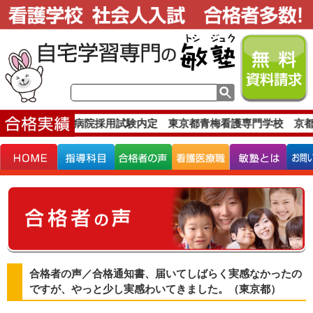
合格実績です。
病院採用試験内定 東京都青梅看護専門学校 京都
合格者の声／合格通知書、届いてしばらく実感なかったの
ですが、やっと少し実感わいてきました。（東京都）