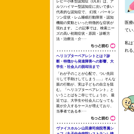
レビー小体型認知症（DLB）は、ア
ルツハイマー型認知症に次いで多い
代表的な認知症で、 幻視・パーキン
ソン症状・レム睡眠行動障害・認知
医療
機能の変動といった特徴的な症状が
現れます。 この記事では、検索ニー
てい
府中看護高等専修学校 母子保健研修セ
ズの高い初期症状・原因・診断方
法・治療法・介･･･
私は
れる
大橋医療高等専修学校 畿央
ヘリコプターペアレントとは？診
断・特徴から発達障害への影響、大
学生・社会人の脱却法まで
「わが子のことが心配で、つい先回
りして手助けしてしまう......」そんな
宝塚大学 新潟県立新発田病院附属看護
親の行動が、実は子どもの自立を阻
む。「ヘリコプターペアレント」と
いうことばをご存じでしょうか。 最
近では、大学生や社会人になっても
親が介入するケースが増えており、
当事者である本･･･
西九州大学 広島大学経済学部 津看護
ヴァイスホルン山田康司病院専属シ
ェフ（丸子中央病院レストラン）情