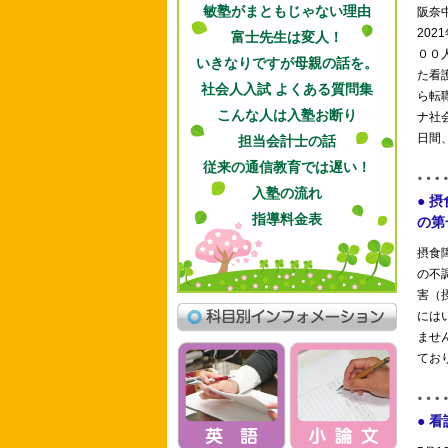
敏塾がまともじゃない理由
富士先生は変人！
いきなりですが母親の話を。
社会人入試 よくある質問集
こんな人は入塾お断り
担当会計士の話
従来の通信教育では遅い！
入塾の流れ
指導料金表