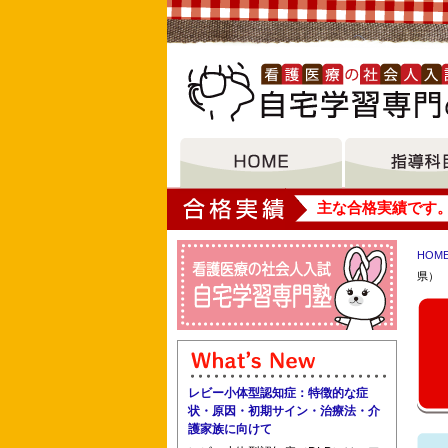
大垣女子短期大学
主な合格実績です
HOM
県）
藍野大学短期大学部地域看護学専攻科 
衛生福祉大学校東京精神科病院協会
レビー小体型認知症：特徴的な症
状・原因・初期サイン・治療法・介
護家族に向けて