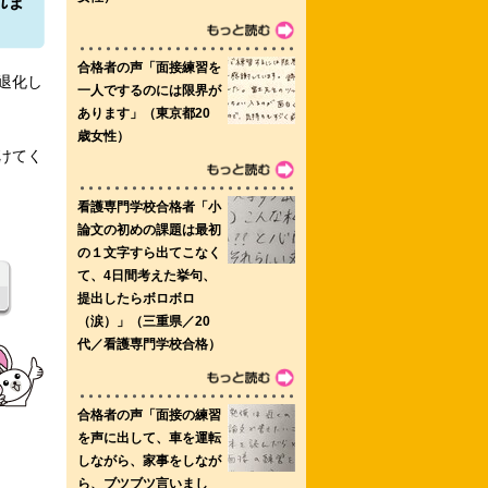
れま
退化し
看護専門学校 一関准看護高等専修学校
けてく
会京都厚生学校