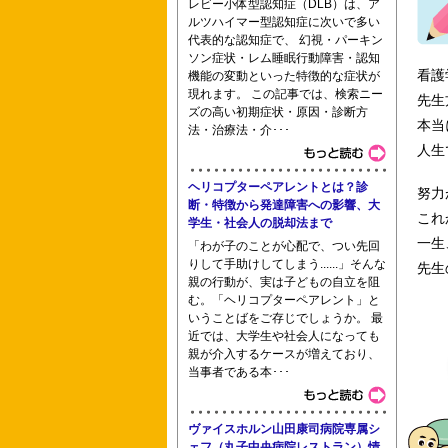
レビー小体型認知症（DLB）は、ア
ルツハイマー型認知症に次いで多い
代表的な認知症で、 幻視・パーキン
川口市立看護専門学校 甲府看護専門学
ソン症状・レム睡眠行動障害・認知
看護
機能の変動といった特徴的な症状が
現れます。 この記事では、検索ニー
先生
ズの高い初期症状・原因・診断方
本当
法・治療法・介･･･
人生
横浜中央看護専門学校 行岡医学技術専
ヘリコプターペアレントとは？診
努力
断・特徴から発達障害への影響、大
これ
学生・社会人の脱却法まで
理学看護管理学分野 たかさき・ナイチ
一生
「わが子のことが心配で、つい先回
りして手助けしてしまう......」そんな
先生
親の行動が、実は子どもの自立を阻
む。「ヘリコプターペアレント」と
いうことばをご存じでしょうか。 最
近では、大学生や社会人になっても
親が介入するケースが増えており、
当事者である本･･･
ヴァイスホルン山田康司病院専属シ
ェフ（丸子中央病院レストラン）情