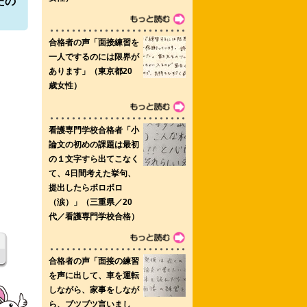
たの
看護専門学校
看護科学域 看護倫理・管理学／看護倫