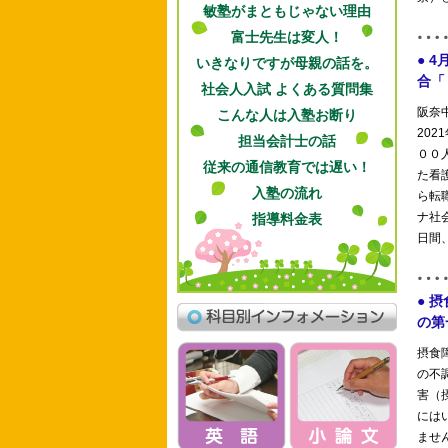
敏塾がまともじゃない理由
富士先生は変人！
いきなりですが母親の話を。
社会人入試 よくある質問集
こんな人は入塾お断り
担当会計士の話
従来の通信教育では遅い！
入塾の流れ
指導料金表