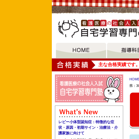
大垣女子短期大学
主な合格実績です
HOM
県：3
高尾看護専門学校 浦和看護専門学校 
レビー小体型認知症：特徴的な症
東京医科大学 川崎市立看護短期大学 
状・原因・初期サイン・治療法・介
護家族に向けて