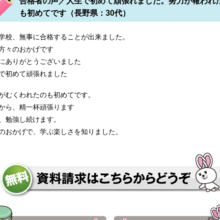
合格者の声／人生で初めて頑張れました。努力が報われ
も初めてです（長野県：30代）
校 学校法人湘央学園浦添看護学校 東京女子医大看護学校 墨田
学校、無事に合格することが出来ました。
方々のおかげです
にありがとうございました
で初めて頑張れました
門学校 首都大学東京大学院人間健康科学研究科（博士前期課程）
がむくわれたのも初めてです。
から、精一杯頑張ります
ンゲール学院 東京都立板橋看護専門学校
、勉強し続けます。
のおかげで、学ぶ楽しさを知りました。