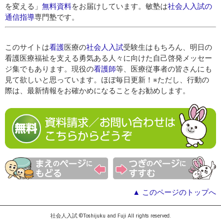
を変える」
無料資料
をお届けしています。敏塾は
社会人入試の
通信指導
専門塾です。
このサイトは
看護
医療の
社会人入試
受験生はもちろん、明日の
看護医療福祉を支える勇気ある人々に向けた自己啓発メッセー
ジ集でもあります。現役の
看護師
等、医療従事者の皆さんにも
見て欲しいと思っています。ほぼ毎日更新！※ただし、行動の
際は、最新情報をお確かめになることをお勧めします。
▲ このページのトップへ
社会人入試 ©Toshijuku and Fuji All rights reserved.