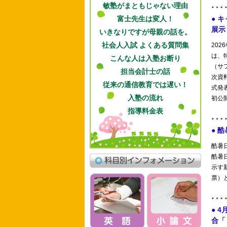
敏塾がまともじゃない理由
富士先生は変人！
いきなりですが母親の話を。
社会人入試 よくある質問集
こんな人は入塾お断り
担当会計士の話
従来の通信教育では遅い！
入塾の流れ
指導料金表