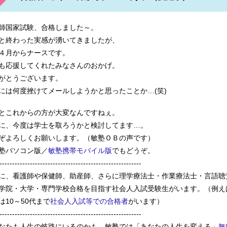
護専門学校 都立広尾看護専門学校等 日本医科学大学校 東京衛
師国家試験、合格しました～。
と終わった実感が湧いてきましたが、
４月からナースです。
部リハビリテーション専門学校 早稲田医療技術専門学校保健学科
も応援してくれたみなさんのおかげ。
がとうございます。
には何度挫けてメールしようかと思ったことか…(笑)
校 済生会川口看護専門学校 御殿場看護学校 長野看護専門学校
とこれからの方が大変なんですねぇ。
に、今度は学士を取ろうかと検討してます…。
ぞよろしくお願いします。（敏塾ＯＢの声です）
塾パソコン版／
敏塾携帯モバイル版
でもどうぞ。
--------------------------------------------------------
に、看護師や保健師、助産師、さらに理学療法士・作業療法士・言語聴
学院・大学・専門学校合格を目指す社会人入試受験生がいます。（例え
は10～50代まで
社会人入試等での合格者
がいます）
--------------------------------------------------------
なたも人生の岐路にいるのかも。敏塾では「あなたの人生を変える」
無