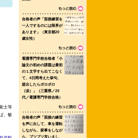
生看護専門学校（通信制）
 仁愛大学人間生活学部健康栄養学科
 横浜未来看護専門学校
覚士等
ば、敏
料資料