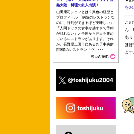
熱大陸・料理の鉄人出演！
をお
山田康司シェフとは？異色の経歴と
------
プロフィール 「病院のレストランな
この
のに、行列ができるほど美味しい」
「人間ドックの食事が凄すぎて予約
ん、
が取れない」と全国から注目を集め
あり
ているレストランがあります。それ
が、長野県上田市にある丸子中央病
ほぼ
院9階のレストラン「ヴァ･･･
ます