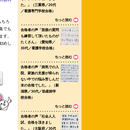
もちろ
集でも
ます。
勧めし