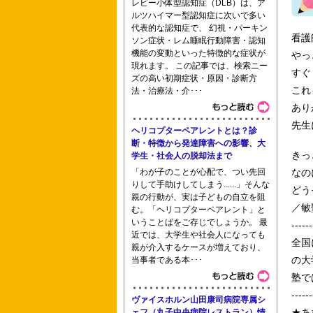
レビー小体型認知症（DLB）は、ア
東京都立板橋看護専門学校 都立青梅看
ルツハイマー型認知症に次いで多い
代表的な認知症で、 幻視・パーキン
看護
ソン症状・レム睡眠行動障害・認知
機能の変動といった特徴的な症状が
やっ
現れます。 この記事では、検索ニー
すぐ
ズの高い初期症状・原因・診断方
済生会湘南平塚病院 平塚市民病院 中
これ
法・治療法・介･･･
あり
先生
ヘリコプターペアレントとは？診
学校法人湘央学園浦添看護学
断・特徴から発達障害への影響、大
きっ
学生・社会人の脱却法まで
「わが子のことが心配で、つい先回
なの
りして手助けしてしまう......」そんな
どう
親の行動が、実は子どもの自立を阻
／敏
む。「ヘリコプターペアレント」と
いうことばをご存じでしょうか。 最
------
近では、大学生や社会人になっても
全国
親が介入するケースが増えており、
の大
当事者である本･･･
塾で
------
ヴァイスホルン山田康司病院専属シ
★あ
ェフ（丸子中央病院レストラン）情