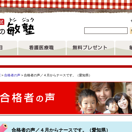
。
E
>
合格者の声
> 合格者の声／４月からナースです。（愛知県）
皮膚・排泄ケア分野 鹿児島中央看護学校 九州女子大学家政学部
看護専門学校 北海道看護専門学校 東京都立府中看護専門学校 
合格者の声／４月からナースです。（愛知県）