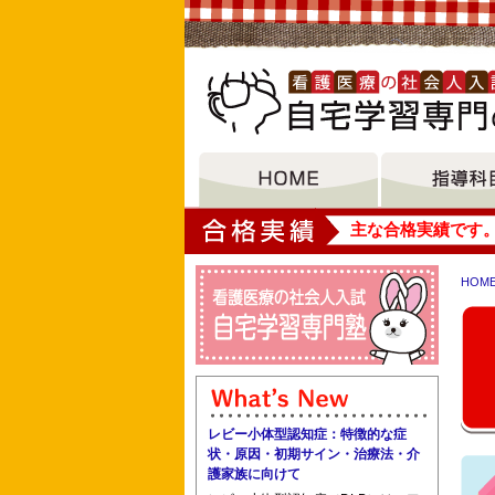
大垣女子短期大学
主な合格実績です
HOM
宮本看護専門学校 認定看護師教育課程
桶川伊奈北本准看護学校 桑名
レビー小体型認知症：特徴的な症
状・原因・初期サイン・治療法・介
護家族に向けて