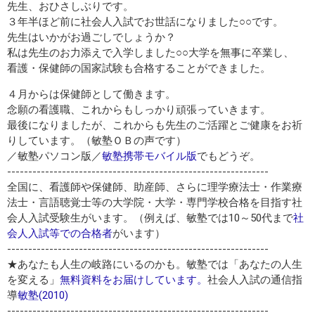
先生、おひさしぶりです。
３年半ほど前に社会人入試でお世話になりました○○です。
先生はいかがお過ごしでしょうか？
私は先生のお力添えで入学しました○○大学を無事に卒業し、
看護・保健師の国家試験も合格することができました。
４月からは保健師として働きます。
念願の看護職、これからもしっかり頑張っていきます。
最後になりましたが、これからも先生のご活躍とご健康をお祈
りしています。（敏塾ＯＢの声です）
／敏塾パソコン版／
敏塾携帯モバイル版
でもどうぞ。
--------------------------------------------------------------
全国に、看護師や保健師、助産師、さらに理学療法士・作業療
法士・言語聴覚士等の大学院・大学・専門学校合格を目指す社
会人入試受験生がいます。（例えば、敏塾では10～50代まで
社
会人入試等での合格者
がいます）
--------------------------------------------------------------
★あなたも人生の岐路にいるのかも。敏塾では「あなたの人生
を変える」
無料資料をお届けしています。
社会人入試の通信指
導
敏塾(2010)
--------------------------------------------------------------