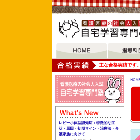
大垣女子短期大学
主な合格実績です
HOM
所沢准看護学院 独協医科大学附属看護
都城羊香看護専門学校 宮城大学 佐賀
レビー小体型認知症：特徴的な症
状・原因・初期サイン・治療法・介
護家族に向けて