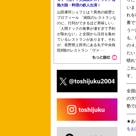
熱大陸・料理の鉄人出演！
いま
山田康司シェフとは？異色の経歴と
れを
プロフィール 「病院のレストランな
番で
のに、行列ができるほど美味しい」
「人間ドックの食事が凄すぎて予約
う一
が取れない」と全国から注目を集め
も、
ているレストランがあります。それ
が、長野県上田市にある丸子中央病
の４
院9階のレストラン「ヴァ･･･
たい
晴れ
これ
す。
------
全国
の大
塾で
------
★あ
をお