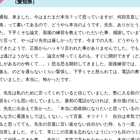
（愛知県）
看護高等専修学校 名古屋大学医学部保健学科看護学専攻 大阪府
通知、来ました。今はまだまだ本当？って思っていますが、何回見直し
格」って書いてあるので、どうやら本当のようです。先生、ありがとう
た。下手くそな論文、面接の練習を教えていただいた事、感謝していま
リ言って、やっぱり先生は厳しかったです。今までの人生、どうやらう
学 慈恵看護専門学校 静岡県立大学短期大学部 山形厚生看護学
てきたようで、正面からハッキリ言われた事がありませんでした。でも
は逃げようがなくて…。論文が帰ってくるのも、すぐに開封できず（ど
しがあるのか怖くて…。）恐る恐る開封してきました。面接練習では、
飯も、のどを通らないくらい緊張し、下手くそと怒られては、電話の奧
会京都看護学校 立命館大学 渋谷区医師会附属看護高等専修学校
ていました。本当に、怖かったです。
、先生は私のために言ってくれていると信じていました。塾に入る前の
容をいつも思い出していました。最初の電話がなければ、多分逃げ出し
。先生に出会えて良かった。「本当に助産師になりたいと思っているの
んな方に看護をしてほしくない」って言葉、キツイ！！ 自分は本気で
ると思ってても、先生の言葉に言い返せない自分がいた時、もう一度、
自答しました。そして、常にこの言葉を忘れないようにいつも目のつく
して頑張ってきた事…。先生に、本気で言われなかったら、本当に逃げ