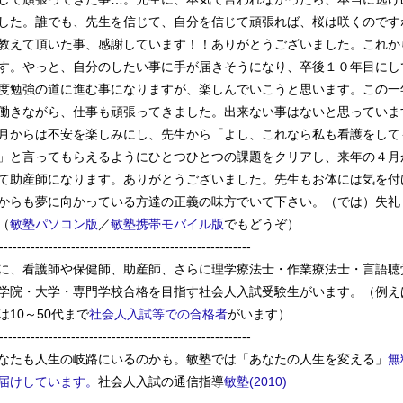
した。誰でも、先生を信じて、自分を信じて頑張れば、桜は咲くのです
教えて頂いた事、感謝しています！！ありがとうございました。これか
す。やっと、自分のしたい事に手が届きそうになり、卒後１０年目にし
度勉強の道に進む事になりますが、楽しんでいこうと思います。この一
働きながら、仕事も頑張ってきました。出来ない事はないと思っていま
月からは不安を楽しみにし、先生から「よし、これなら私も看護をして
」と言ってもらえるようにひとつひとつの課題をクリアし、来年の４月
て助産師になります。ありがとうございました。先生もお体には気を付
からも夢に向かっている方達の正義の味方でいて下さい。（では）失礼
（
敏塾パソコン版
／
敏塾携帯モバイル版
でもどうぞ）
--------------------------------------------------------
に、看護師や保健師、助産師、さらに理学療法士・作業療法士・言語聴
学院・大学・専門学校合格を目指す社会人入試受験生がいます。（例え
は10～50代まで
社会人入試等での合格者
がいます）
--------------------------------------------------------
なたも人生の岐路にいるのかも。敏塾では「あなたの人生を変える」
無
届けしています。
社会人入試の通信指導
敏塾(2010)