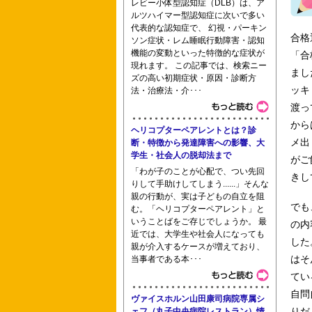
レビー小体型認知症（DLB）は、ア
ルツハイマー型認知症に次いで多い
富山大学医学部看護学科 浦田医師会立
代表的な認知症で、 幻視・パーキン
合格
ソン症状・レム睡眠行動障害・認知
機能の変動といった特徴的な症状が
「合
現れます。 この記事では、検索ニー
まし
ズの高い初期症状・原因・診断方
ッキ
法・治療法・介･･･
滋賀県済生会看護専門学校 滋賀県立大
渡っ
から
ヘリコプターペアレントとは？診
メ出
断・特徴から発達障害への影響、大
学生・社会人の脱却法まで
がご
横浜リハビリテーション専門学校 洛和
「わが子のことが心配で、つい先回
きし
りして手助けしてしまう......」そんな
親の行動が、実は子どもの自立を阻
でも
む。「ヘリコプターペアレント」と
門学校
いうことばをご存じでしょうか。 最
の内
近では、大学生や社会人になっても
した
親が介入するケースが増えており、
はそ
当事者である本･･･
てい
自問
ヴァイスホルン山田康司病院専属シ
りだ
ェフ（丸子中央病院レストラン）情