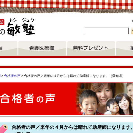
。
E
>
合格者の声
> 合格者の声／来年の４月からは晴れて助産師になります。（愛知県）
専門学校 鳥取県立鳥取看護専門学校 三重大学大学院医学系研究
大学看護学科 水戸医師会看護学院 西埼玉中央病院附属看護学校
合格者の声／来年の４月からは晴れて助産師になります