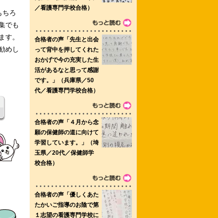
もちろ
集でも
ます。
勧めし