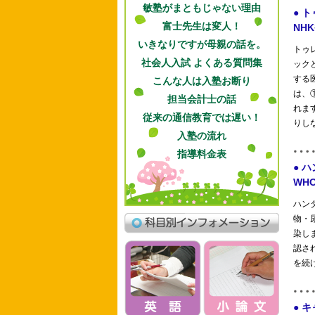
敏塾がまともじゃない理由
富士先生は変人！
いきなりですが母親の話を。
社会人入試 よくある質問集
こんな人は入塾お断り
担当会計士の話
従来の通信教育では遅い！
入塾の流れ
指導料金表