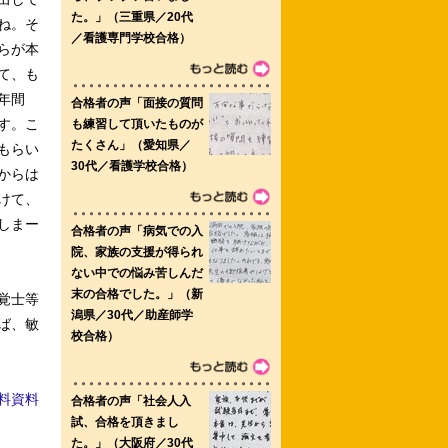
ね。そ
らが本
て、も
年間
す。こ
もらい
からは
けて、
しまー
覚士等
ば、敏
料資料