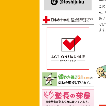
------
この
ん、
あり
ほぼ
ます