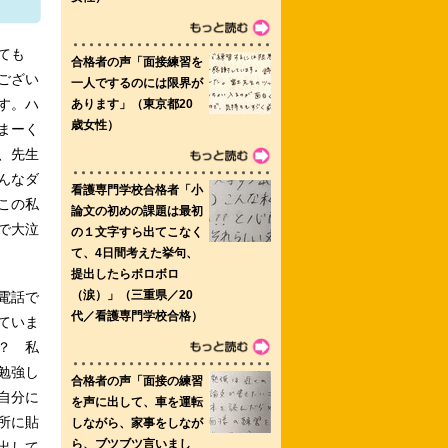
立大学 佐山准看護学校
ても
ござい
す。ハ
まーく
校
、先生
んなダ
この私
で大泣
 島根県立看護短期大学部 厚木看護専
電話で
ていま
？ 私
勉強し
自分に
所に貼
出して