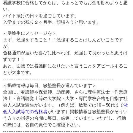
看護学校に合格してからは、ちょっとでもお金を貯めようと思
い、
バイト漬けの日々を過ごしています。
入学までの残り２ヶ月半、頑張ろうと思います。
＜受験生にメッセージを＞
まず、勉強をすること！！勉強することはしんどいことです
が、
合格通知が届いた喜びに比べれば、勉強して良かったと思うは
ずです！！
あと、面接では看護師になりたいと言うことをアピールするこ
とが大事です。
--------------------------------------------------------------
＜掲載情報は毎日、敏塾塾長が選んでいます＞
全国に、看護師や保健師、助産師、さらに理学療法士・作業療
法士・言語聴覚士等の大学院・大学・専門学校合格を目指す社
会人入試受験生がいます。（例えば、敏塾では10～50代まで
社
会人入試等での合格者
がいます）掲載情報は敏塾塾長がそうい
う方々の指導の合間に毎日、厳選しています。※ただし、行動
の際には、各自の責任でご確認下さい。
--------------------------------------------------------------