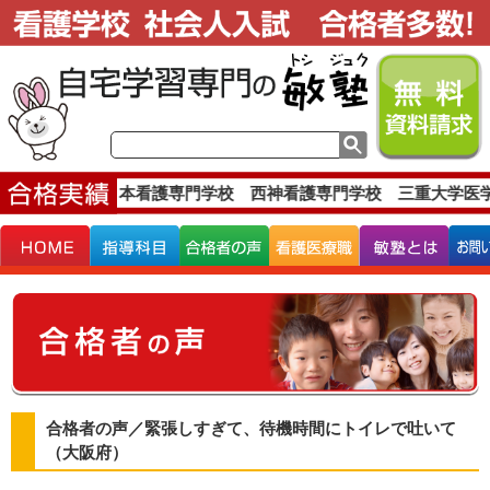
実績です。
西日本看護専門学校 西神看護専門学校 三重大学医学
合格者の声／緊張しすぎて、待機時間にトイレで吐いて
（大阪府）