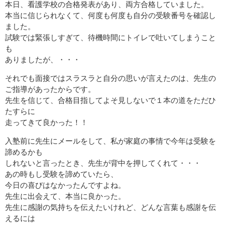
本日、看護学校の合格発表があり、両方合格していました。
本当に信じられなくて、何度も何度も自分の受験番号を確認し
ました。
試験では緊張しすぎて、待機時間にトイレで吐いてしまうこと
も
ありましたが、・・・
それでも面接ではスラスラと自分の思いが言えたのは、先生の
ご指導があったからです。
先生を信じて、合格目指してよそ見しないで１本の道をただひ
たすらに
走ってきて良かった！！
入塾前に先生にメールをして、私が家庭の事情で今年は受験を
諦めるかも
しれないと言ったとき、先生が背中を押してくれて・・・
あの時もし受験を諦めていたら、
今日の喜びはなかったんですよね。
先生に出会えて、本当に良かった。
先生に感謝の気持ちを伝えたいけれど、どんな言葉も感謝を伝
えるには