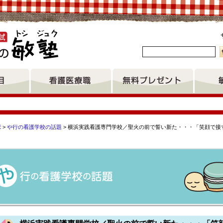
。
E
>
や行の看護学校の話題
> 横浜実践看護専門学校／聖火の前で誓い新た・・・「笑顔で接
」
研修センター助産師学校 北海道医療大学認定看護師研修センター
看護専門学校 一関准看護高等専修学校 津島市立看護専門学校 