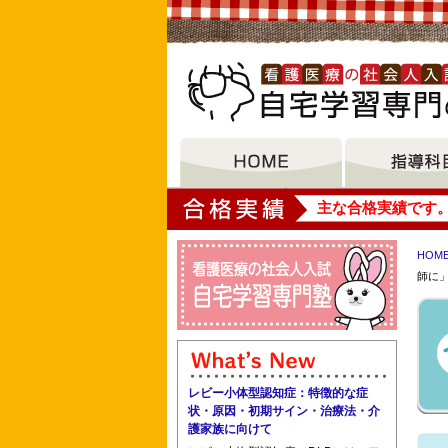
大垣女子短期大学
主な合格実績です
HOM
師に
ベルランド看護助産専門学校 母子保健
日本赤十字豊田看護大学 大阪府医師会
レビー小体型認知症：特徴的な症
状・原因・初期サイン・治療法・介
護家族に向けて