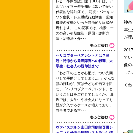
レビー小体型認知症（DLB）は、ア
ルツハイマー型認知症に次いで多い
横浜市病院協会看護専門学校 名古屋医
代表的な認知症で、 幻視・パーキン
ソン症状・レム睡眠行動障害・認知
神奈
機能の変動といった特徴的な症状が
現れます。 この記事では、検索ニー
年生
ズの高い初期症状・原因・診断方
が理
法・治療法・介･･･
公立春日井小牧看護専門学校 佐原准看
20
ヘリコプターペアレントとは？診
てい
断・特徴から発達障害への影響、大
像の
学生・社会人の脱却法まで
した
「わが子のことが心配で、つい先回
りして手助けしてしまう......」そんな
親の行動が、実は子どもの自立を阻
くわ
む。「ヘリコプターペアレント」と
板橋区医師会立看護高等専修学校 板橋
いうことばをご存じでしょうか。 最
近では、大学生や社会人になっても
親が介入するケースが増えており、
当事者である本･･･
専門学校
ヴァイスホルン山田康司病院専属シ
ェフ（丸子中央病院レストラン）情