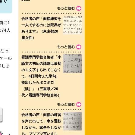
顔で
看護専門学校助産学科
前に1
74人
学校 駒澤大学文学部心理学科
くなっ
ゲール
移しま
助産学専攻修士課程 愛知県立総合看護