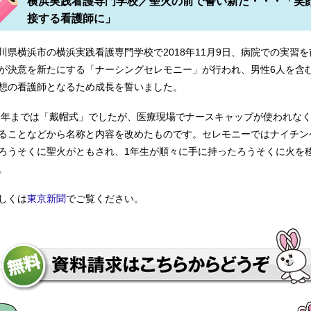
横浜実践看護専門学校／聖火の前で誓い新た・・・「笑
接する看護師に」
専 大島看護専門学校 岡山赤十字看護専門学校 名古屋市立中央
川県横浜市の横浜実践看護専門学校で2018年11月9日、病院での実習を
が決意を新たにする「ナーシングセレモニー」が行われ、男性6人を含む
想の看護師となるため成長を誓いました。
護学校 東京都立各看護専門学校 国際医療福祉大学塩谷看護専門
17年までは「戴帽式」でしたが、医療現場でナースキャップが使われな
ることなどから名称と内容を改めたものです。セレモニーではナイチン
ろうそくに聖火がともされ、1年生が順々に手に持ったろうそくに火を
。
しくは
東京新聞
でご覧ください。
中央看護専門学校 日本赤十字北海道看護大学大学院看護学研究科