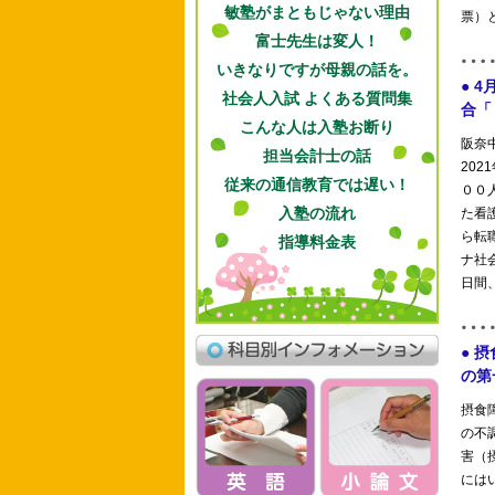
敏塾がまともじゃない理由
富士先生は変人！
いきなりですが母親の話を。
社会人入試 よくある質問集
こんな人は入塾お断り
担当会計士の話
従来の通信教育では遅い！
入塾の流れ
指導料金表