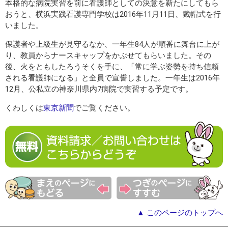
本格的な病院実習を前に看護師としての決意を新たにしてもら
おうと、横浜実践看護専門学校は2016年11月11日、戴帽式を行
いました。
保護者や上級生が見守るなか、一年生84人が順番に舞台に上が
り、教員からナースキャップをかぶせてもらいました。その
後、火をともしたろうそくを手に、「常に学ぶ姿勢を持ち信頼
される看護師になる」と全員で宣誓しました。一年生は2016年
12月、公私立の神奈川県内7病院で実習する予定です。
くわしくは
東京新聞
でご覧ください。
▲ このページのトップへ