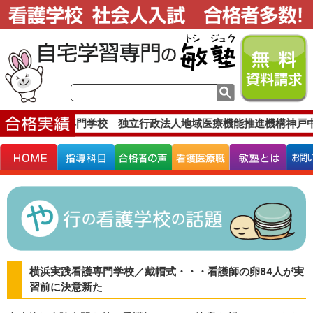
す。
松本看護専門学校 独立行政法人地域医療機能推進機構神戸中
横浜実践看護専門学校／戴帽式・・・看護師の卵84人が実
習前に決意新た