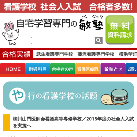
な合格実績です。
武生看護専門学校 藤沢看護専門学校 横浜聖灯
柳川山門医師会看護高等専修学校／2015年度の社会人入試
を実施へ