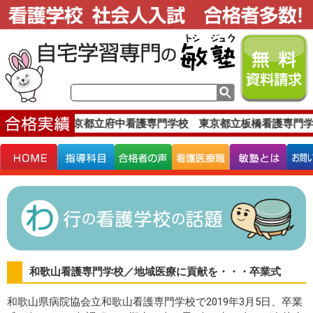
格実績です。
東京都立府中看護専門学校 東京都立板橋看護専門学
和歌山看護専門学校／地域医療に貢献を・・・卒業式
和歌山県病院協会立和歌山看護専門学校で2019年3月5日、卒業