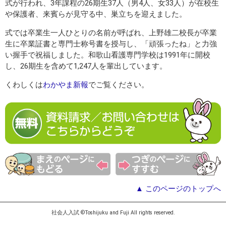
式が行われ、3年課程の26期生37人（男4人、女33人）が在校生
や保護者、来賓らが見守る中、巣立ちを迎えました。
式では卒業生一人ひとりの名前が呼ばれ、上野雄二校長が卒業
生に卒業証書と専門士称号書を授与し、「頑張ったね」と力強
い握手で祝福しました。和歌山看護専門学校は1991年に開校
し、26期生を含めて1,247人を輩出しています。
くわしくは
わかやま新報
でご覧ください。
▲ このページのトップへ
社会人入試 ©Toshijuku and Fuji All rights reserved.