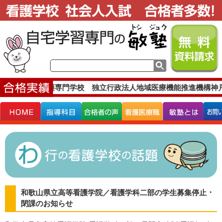
です。
松本看護専門学校 独立行政法人地域医療機能推進機構神戸
和歌山県立高等看護学院／看護学科二部の学生募集停止 ･
閉課のお知らせ