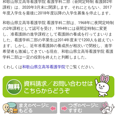
和歌山県立高等看護学院 看護学科二部（昼間定時制 看護師2年
課程）は、2020年3月末に閉課します。それにともない、2017
年度入学生を最後に2018年度以降の入学生募集を停止します。
和歌山県立高等看護学院 看護学科二部は、1968年に夜間定時制
の2年課程として認可を受け、1994年には昼間定時制に変更
し、准看護師の進学課程として看護師の養成を行ってまいりま
した。看護学科二部の卒業生は2014年度末で1200人を超えてい
ます。しかし、近年准看護師の養成所が相次いで閉校し、進学
希望者も激減してきている現在、和歌山県立高等看護学院 看護
学科二部は一定の役割を終えたと判断しました。
くわしくは
和歌山県立高等看護学院
でご覧ください。