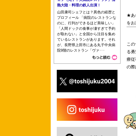
熱大陸・料理の鉄人出演！
山田康司シェフとは？異色の経歴と
★あ
プロフィール 「病院のレストランな
をお
のに、行列ができるほど美味しい」
「人間ドックの食事が凄すぎて予約
が取れない」と全国から注目を集め
ているレストランがあります。それ
この
が、長野県上田市にある丸子中央病
院9階のレストラン「ヴァ･･･
る勇
療従
の際