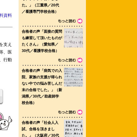
料資料
を支え
等、医
、行動