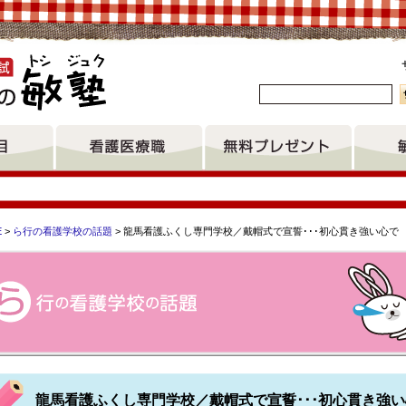
。
E
>
ら行の看護学校の話題
> 龍馬看護ふくし専門学校／戴帽式で宣誓･･･初心貫き強い心で
カル専門学校（ＩＣＭ) 富山県立総合衛生学院 イムス横浜国際看
龍馬看護ふくし専門学校／戴帽式で宣誓･･･初心貫き強