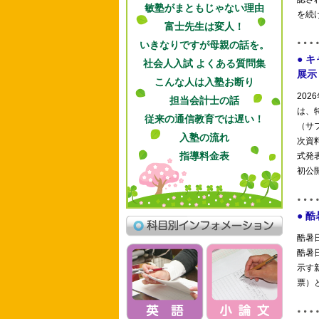
敏塾がまともじゃない理由
富士先生は変人！
いきなりですが母親の話を。
社会人入試 よくある質問集
こんな人は入塾お断り
担当会計士の話
従来の通信教育では遅い！
入塾の流れ
指導料金表