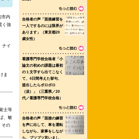
船橋中央病院附属看護専門学校 川崎市
知市内
貫く強
、ナイ
奈中央看護専門学校
けま
覚士等
ば、敏
、その