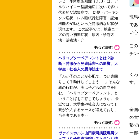
レビー小体型認知症（DLB）は、ア
園田学園女子大学人間健康学部 安城市
ルツハイマー型認知症に次いで多い
代表的な認知症で、 幻視・パーキン
龍馬
ソン症状・レム睡眠行動障害・認知
機能の変動といった特徴的な症状が
であ
現れます。 この記事では、検索ニー
立看護短期大学 大阪府病院協会看護専門
い心
ズの高い初期症状・原因・診断方
法・治療法・介･･･
この
チン
東海医療科学専門学校 国際
ヘリコプターペアレントとは？診
断・特徴から発達障害への影響、大
学生・社会人の脱却法まで
くわ
「わが子のことが心配で、つい先回
りして手助けしてしまう......」そんな
す。
親の行動が、実は子どもの自立を阻
む。「ヘリコプターペアレント」と
いうことばをご存じでしょうか。 最
近では、大学生や社会人になっても
全国
親が介入するケースが増えており、
当事者である本･･･
の大
塾で
一部
ヴァイスホルン山田康司病院専属シ
ェフ（丸子中央病院レストラン）情