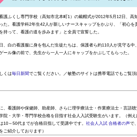
医師会安城碧海看護専門学校 独立行政法人地域医療機能推進機構
看護ふくし専門学校（高知市北本町1）の戴帽式が2012年5月12日、高
った。看護学科2年生42人が新しいナースキャップをかぶり、「初心を
学校
を持って、看護の道を歩みます」と全員で宣誓した。
日、白の看護服に身を包んだ生徒たちは、保護者ら約110人が見守る中
ゲール像の前で、先生から一人一人にキャップをかぶしてもらった。
医療福祉大学塩谷看護専門学校 神奈川県立衛生看護専門学校 阪
しくは
毎日新聞
でご覧ください。／敏塾のサイトは携帯電話でもご覧頂
に、看護師や保健師、助産師、さらに理学療法士・作業療法士・言語聴
学院・大学・専門学校合格を目指す社会人入試受験生がいます。（例え
は10～50代までが合格目指して受講中です。
社会人入試 合格者の声
で
をご紹介しております）