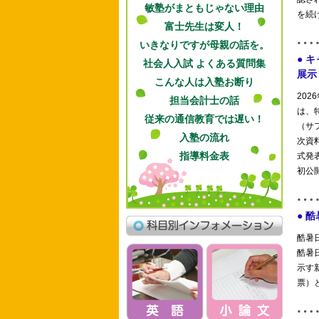
敏塾がまともじゃない理由
富士先生は変人！
いきなりですが母親の話を。
社会人入試 よくある質問集
こんな人は入塾お断り
担当会計士の話
従来の通信教育では遅い！
入塾の流れ
指導料金表