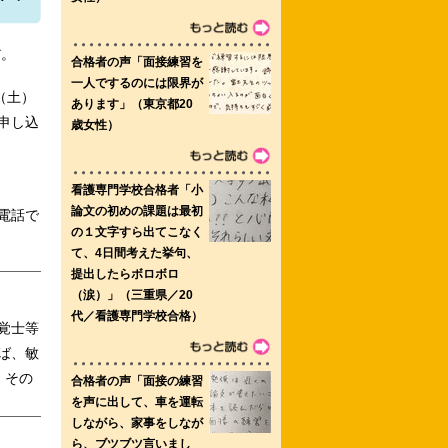
だ。
（土）
健学専攻博士前期課程 岩国医療センタ
申し込
電話で
覚士等
ば、敏
都済生会看護専門学校 新潟看護医療専
、その