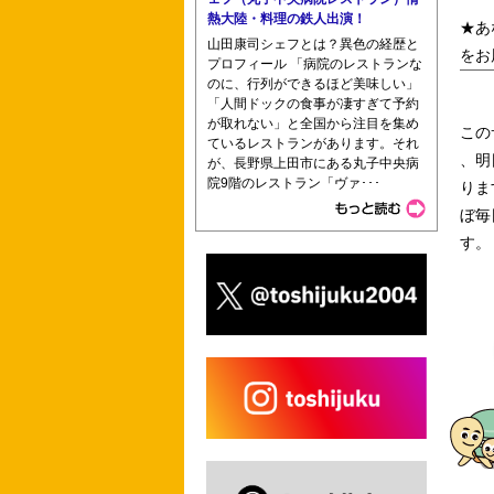
熱大陸・料理の鉄人出演！
★あ
山田康司シェフとは？異色の経歴と
をお
プロフィール 「病院のレストランな
のに、行列ができるほど美味しい」
盛岡医師会附属盛岡准看護学院
「人間ドックの食事が凄すぎて予約
が取れない」と全国から注目を集め
この
ているレストランがあります。それ
、明
が、長野県上田市にある丸子中央病
院9階のレストラン「ヴァ･･･
りま
ぼ毎
す。
尾道市医師会看護専門学校 東邦大学佐
護学校