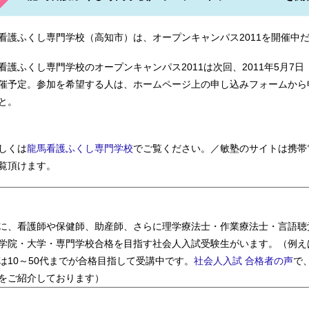
看護ふくし専門学校（高知市）は、オープンキャンパス2011を開催中
看護ふくし専門学校のオープンキャンパス2011は次回、2011年5月7日
門学校 呉市医師会看護専門学校 群馬大学大学院医学系研究科保
催予定。参加を希望する人は、ホームページ上の申し込みフォームから
と。
しくは
龍馬看護ふくし専門学校
でご覧ください。／敏塾のサイトは携帯
覧頂けます。
に、看護師や保健師、助産師、さらに理学療法士・作業療法士・言語聴
学院・大学・専門学校合格を目指す社会人入試受験生がいます。（例え
学大学院医学研究科保健学専攻 日本医科大学看護専門学校 東京
は10～50代までが合格目指して受講中です。
社会人入試 合格者の声
で
をご紹介しております）