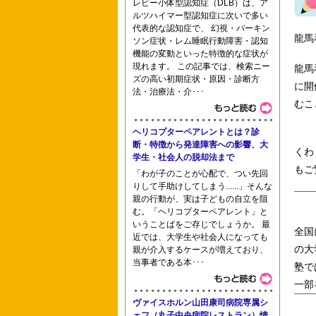
レビー小体型認知症（DLB）は、ア
ルツハイマー型認知症に次いで多い
代表的な認知症で、 幻視・パーキン
龍馬
ソン症状・レム睡眠行動障害・認知
機能の変動といった特徴的な症状が
現れます。 この記事では、検索ニー
龍馬
鶴見大学短期大学部 茨城県結城看護専
ズの高い初期症状・原因・診断方
に開
法・治療法・介･･･
むこ
ー附属看護学校
ヘリコプターペアレントとは？診
断・特徴から発達障害への影響、大
くわ
学生・社会人の脱却法まで
もご
「わが子のことが心配で、つい先回
りして手助けしてしまう......」そんな
親の行動が、実は子どもの自立を阻
む。「ヘリコプターペアレント」と
いうことばをご存じでしょうか。 最
全国
近では、大学生や社会人になっても
の大
親が介入するケースが増えており、
大阪医療センター附属看護学校 鳥取大
当事者である本･･･
塾で
一部
ヴァイスホルン山田康司病院専属シ
門学校
ェフ（丸子中央病院レストラン）情