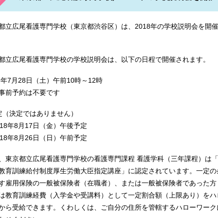
学校 岐阜県立衛生専門学校 九州大学 倉敷看護専門学校
都立広尾看護専門学校（東京都渋谷区）は、2018年の学校説明会を開
昭和大学医学部附属看護専門学校 信州大学医学部 スズキ病院附
都立広尾看護専門学校の学校説明会は、以下の日程で開催されます。
18年7月28日（土）午前10時～12時
前予約は不要です
媛県立医療技術大学 日本バプテスト看護専門学校 愛知県立大学
定（決定ではありません）
18年8月17日（金）午後予定
18年8月26日（日）午前予定
学校 藍野大学 愛仁会看護助産専門学校 愛媛県立医療技術大学
、東京都立広尾看護専門学校の看護専門課程 看護学科（三年課程）は
教育訓練給付制度厚生労働大臣指定講座」に認定されています。一定の
す雇用保険の一般被保険者（在職者）、または一般被保険者であった方
は教育訓練経費（入学金や受講料）として一定割合額（上限あり）をハ
から受給できます。くわしくは、ご自分の住所を管轄するハローワーク