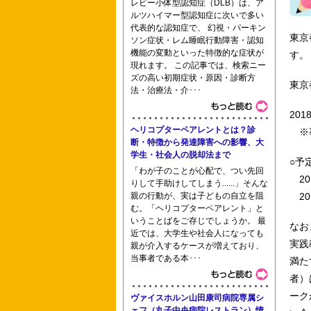
レビー小体型認知症（DLB）は、ア
北里大学 茨城県きぬ看護専門
ルツハイマー型認知症に次いで多い
代表的な認知症で、 幻視・パーキン
東京
ソン症状・レム睡眠行動障害・認知
機能の変動といった特徴的な症状が
す。
現れます。 この記事では、検索ニー
湘南短期大学 湘南平塚看護専門学校 
ズの高い初期症状・原因・診断方
東京
法・治療法・介･･･
20
ヘリコプターペアレントとは？診
※事
神戸市看護大学大学院博士後期課程 愛
断・特徴から発達障害への影響、大
学生・社会人の脱却法まで
○予
「わが子のことが心配で、つい先回
20
りして手助けしてしまう......」そんな
親の行動が、実は子どもの自立を阻
20
三重看護専門学校 あいち福祉医療専門
む。「ヘリコプターペアレント」と
いうことばをご存じでしょうか。 最
なお
近では、大学生や社会人になっても
実践
親が介入するケースが増えており、
当事者である本･･･
満た
者）
ーク
ヴァイスホルン山田康司病院専属シ
ェフ（丸子中央病院レストラン）情