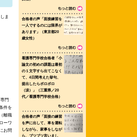
催しま
属助産学校
 大村看護高等専修学校
大学院
「専門
条件を
（離職
ローワ
にお問