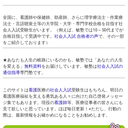
全国に、看護師や保健師、助産師、さらに理学療法士・作業療
法士・言語聴覚士等の大学院・大学・専門学校合格を目指す社
会人入試受験生がいます。（例えば、敏塾では10～50代までが
合格目指して受講中です。
社会人入試 合格者の声
で、その一部
をご紹介しております）
★あなたも人生の岐路にいるのかも。敏塾では「あなたの人生
を変える」
無料資料
をお届けしています。敏塾は
社会人入試の
通信指導
専門塾です。
このサイトは
看護
医療の
社会人入試
受験生はもちろん、明日の
看護医療福祉を支える勇気ある人々に向けた自己啓発メッセー
ジ集でもあります。現役の
看護師
等、医療従事者の皆さんにも
見て欲しいと思っています。ほぼ毎日更新！※ただし、行動の
際は、最新情報をお確かめになることをお勧めします。