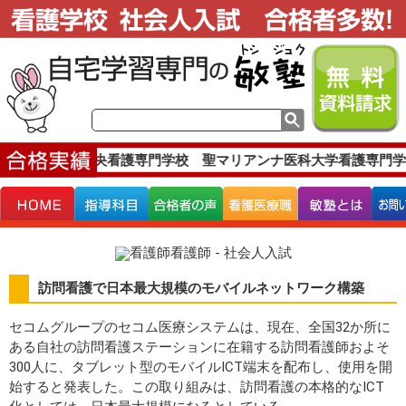
績です。
上尾中央看護専門学校 聖マリアンナ医科大学看護専門学
訪問看護で日本最大規模のモバイルネットワーク構築
セコムグループのセコム医療システムは、現在、全国32か所に
ある自社の訪問看護ステーションに在籍する訪問看護師およそ
300人に、タブレット型のモバイルICT端末を配布し、使用を開
始すると発表した。この取り組みは、訪問看護の本格的なICT