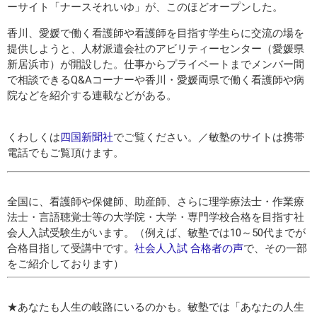
ーサイト「ナースそれいゆ」が、このほどオープンした。
香川、愛媛で働く看護師や看護師を目指す学生らに交流の場を
提供しようと、人材派遣会社のアビリティーセンター（愛媛県
新居浜市）が開設した。仕事からプライベートまでメンバー間
で相談できるQ&Aコーナーや香川・愛媛両県で働く看護師や病
院などを紹介する連載などがある。
くわしくは
四国新聞社
でご覧ください。／敏塾のサイトは携帯
電話でもご覧頂けます。
全国に、看護師や保健師、助産師、さらに理学療法士・作業療
法士・言語聴覚士等の大学院・大学・専門学校合格を目指す社
会人入試受験生がいます。（例えば、敏塾では10～50代までが
合格目指して受講中です。
社会人入試 合格者の声
で、その一部
をご紹介しております）
★あなたも人生の岐路にいるのかも。敏塾では「あなたの人生