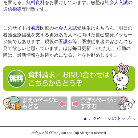
を変える」
無料資料
をお届けしています。敏塾は
社会人入試の
通信指導
専門塾です。
このサイトは
看護
医療の
社会人入試
受験生はもちろん、明日の
看護医療福祉を支える勇気ある人々に向けた自己啓発メッセー
ジ集でもあります。現役の
看護師
等、医療従事者の皆さんにも
見て欲しいと思っています。ほぼ毎日更新！※ただし、行動の
際は、最新情報をお確かめになることをお勧めします。
▲ このページのトップへ
社会人入試 ©Toshijuku and Fuji All rights reserved.