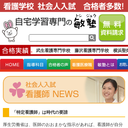
な合格実績です。
武生看護専門学校 藤沢看護専門学校 横浜聖灯
「特定看護師」は時代の要請
厚生労働省は、医師のおおまかな指示があれば、看護師が自分