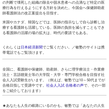
の判断で壊死した組織の除去や脱水患者への点滴など特定の医
療行為を行えるようにする方針を決めた。今国会へ保健師助産
師看護師法の改正案提出を目指す。
米国やカナダ、韓国などでは、医師の指示なしで自ら診断し治
療する看護師も活躍している。医師の負担を減らすこともでき
る看護師の活躍の場の拡大は、時代の要請でもある。
くわしくは
日本経済新聞
でご覧ください。／敏塾のサイトは携
帯電話でもご覧頂けます。
全国に、看護師や保健師、助産師、さらに理学療法士・作業療
法士・言語聴覚士等の大学院・大学・専門学校合格を目指す社
会人入試受験生がいます。（例えば、敏塾では10～50代までが
合格目指して受講中です。
社会人入試 合格者の声
で、その一部
をご紹介しております）
★あなたも人生の岐路にいるのかも。敏塾では「あなたの人生