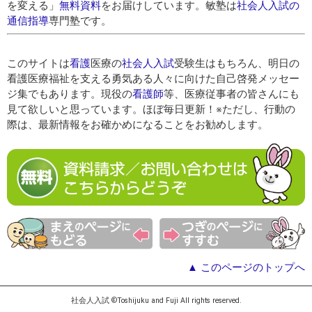
を変える」
無料資料
をお届けしています。敏塾は
社会人入試の
通信指導
専門塾です。
このサイトは
看護
医療の
社会人入試
受験生はもちろん、明日の
看護医療福祉を支える勇気ある人々に向けた自己啓発メッセー
ジ集でもあります。現役の
看護師
等、医療従事者の皆さんにも
見て欲しいと思っています。ほぼ毎日更新！※ただし、行動の
際は、最新情報をお確かめになることをお勧めします。
▲ このページのトップへ
社会人入試 ©Toshijuku and Fuji All rights reserved.