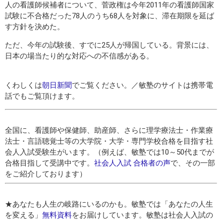
人の看護師候補者について、菅政権は今年2011年の看護師国家
試験に不合格だった78人のうち68人を対象に、滞在期限を延ば
す方針を決めた。
ただ、今年の試験後、すでに25人が帰国している。背景には、
日本の場当たり的な対応への不信感がある。
くわしくは
朝日新聞
でご覧ください。／敏塾のサイトは携帯電
話でもご覧頂けます。
全国に、看護師や保健師、助産師、さらに理学療法士・作業療
法士・言語聴覚士等の大学院・大学・専門学校合格を目指す社
会人入試受験生がいます。（例えば、敏塾では10～50代までが
合格目指して受講中です。
社会人入試 合格者の声
で、その一部
をご紹介しております）
★あなたも人生の岐路にいるのかも。敏塾では「あなたの人生
を変える」
無料資料
をお届けしています。敏塾は社会人入試の