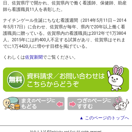
日、佐賀県庁で開かれ、佐賀県内で働く看護師、保健師、助産
師ら看護職員11人を表彰した。
ナイチンゲール生誕にちなむ看護週間（2014年5月11日～2014
年5月17日）に合わせ、佐賀県が毎年、県内で20年以上働く看
護職員に贈っている。佐賀県内の看護職員は2012年で1万3804
人。2015年には約400人不足する試算があり、佐賀県はそれま
でに1万4420人に増やす目標を掲げている。
くわしくは
佐賀新聞
でご覧ください。
▲ このページのトップへ
社会人入試 ©Toshijuku and Fuji All rights reserved.