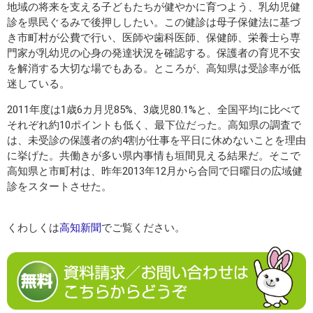
地域の将来を支える子どもたちが健やかに育つよう、乳幼児健
診を県民ぐるみで後押ししたい。この健診は母子保健法に基づ
き市町村が公費で行い、医師や歯科医師、保健師、栄養士ら専
門家が乳幼児の心身の発達状況を確認する。保護者の育児不安
を解消する大切な場でもある。ところが、高知県は受診率が低
迷している。
2011年度は1歳6カ月児85%、3歳児80.1%と、全国平均に比べて
それぞれ約10ポイントも低く、最下位だった。高知県の調査で
は、未受診の保護者の約4割が仕事を平日に休めないことを理由
に挙げた。共働きが多い県内事情も垣間見える結果だ。そこで
高知県と市町村は、昨年2013年12月から合同で日曜日の広域健
診をスタートさせた。
くわしくは
高知新聞
でご覧ください。